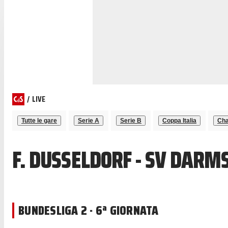
/
LIVE
Tutte le gare
Serie A
Serie B
Coppa Italia
Cha
F. DUSSELDORF - SV DARM
BUNDESLIGA 2 · 6ª GIORNATA