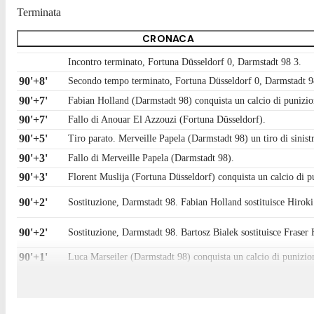
Terminata
CRONACA
Incontro terminato, Fortuna Düsseldorf 0, Darmstadt 98 3.
90'+8'
Secondo tempo terminato, Fortuna Düsseldorf 0, Darmstadt 9
90'+7'
Fabian Holland (Darmstadt 98) conquista un calcio di punizio
90'+7'
Fallo di Anouar El Azzouzi (Fortuna Düsseldorf).
90'+5'
Tiro parato. Merveille Papela (Darmstadt 98) un tiro di sinistro
90'+3'
Fallo di Merveille Papela (Darmstadt 98).
90'+3'
Florent Muslija (Fortuna Düsseldorf) conquista un calcio di p
90'+2'
Sostituzione, Darmstadt 98. Fabian Holland sostituisce Hirok
90'+2'
Sostituzione, Darmstadt 98. Bartosz Bialek sostituisce Fraser
90'+1'
Luca Marseiler (Darmstadt 98) conquista un calcio di punizio
90'+1'
Fallo di Sotiris Alexandropoulos (Fortuna Düsseldorf).
90'+1'
Tiro respinto. Emmanuel Iyoha (Fortuna Düsseldorf) un tiro di