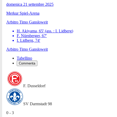
domenica 21 settembre 2025
Merkur Spiel-Arena
Arbitro
Timo Gansloweit
H. Akiyama
,
65
'
(ass. :
I. Lidberg
)
F. Nürnberger
,
67
'
I. Lidberg
,
74
'
Arbitro
Timo Gansloweit
Tabellino
Commenta
F. Dusseldorf
SV Darmstadt 98
0 - 3