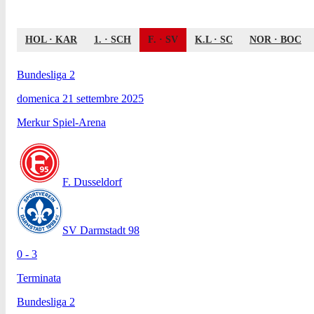
HOL
·
KAR
1.
·
SCH
F.
·
SV
K.L
·
SC
NOR
·
BOC
Bundesliga 2
domenica 21 settembre 2025
Merkur Spiel-Arena
F. Dusseldorf
SV Darmstadt 98
0 - 3
Terminata
Bundesliga 2