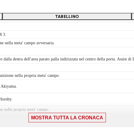
TABELLINO
8 3.
ne nella meta' campo avversaria.
 dalla destra dell'area parato palla indirizzata nel centro della porta. Assist di
unizione nella propria meta' campo.
i Akiyama.
 Hornby.
ne nella propria meta' campo.
MOSTRA TUTTA LA CRONACA
 sinistro da fuori area. Assist di Danny Schmidt.