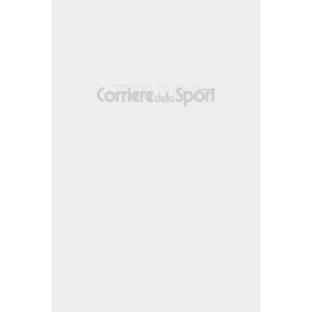
nizione nella propria meta' campo.
izione nella propria meta' campo.
tituisce Christian Rasmussen.
Tim Breithaupt.
e Matthias Zimmermann.
tadt 98) un tiro di destro da centro area sotto la traversa in alto a destra.
la sinistra dell'area parato sotto la traversa in alto a destra. Assist di Fraser H
one nella propria meta' campo.
a segnato ma il gol non è convalidato dopo VAR review.
o, ma Patric Pfeiffer e' colto in fuorigioco.