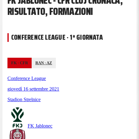
FK JABLONEC - CFR CLUJ CRONACA,
RISULTATO, FORMAZIONI
CONFERENCE LEAGUE · 1ª GIORNATA
FK
·
CFR
RAN
·
AZ
Conference League
giovedì 16 settembre 2021
Stadion Strelnice
FK Jablonec