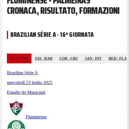
FLUMINENSE - PALMEIRAS
CRONACA, RISULTATO, FORMAZIONI
BRAZILIAN SÉRIE A · 16ª GIORNATA
FLU
·
PAL
VAS
·
BAH
COR
·
CRU
SAN
·
INT
RED
·
FLA
Brazilian Série A
mercoledì 23 luglio 2025
Estadio do Maracanã
Fluminense