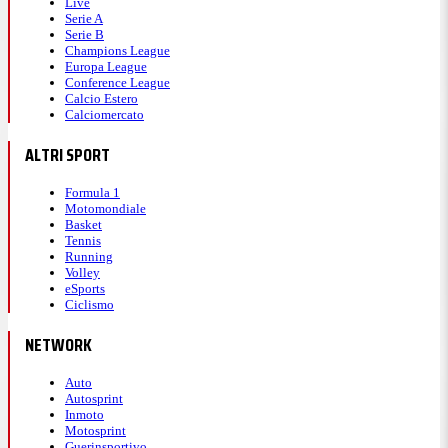
Live
Serie A
Serie B
Champions League
Europa League
Conference League
Calcio Estero
Calciomercato
ALTRI SPORT
Formula 1
Motomondiale
Basket
Tennis
Running
Volley
eSports
Ciclismo
NETWORK
Auto
Autosprint
Inmoto
Motosprint
Guerinsportivo