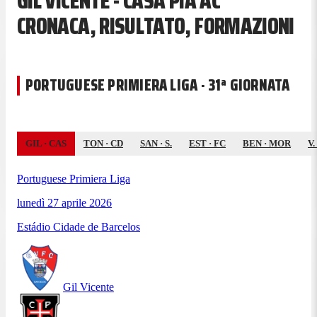
GIL VICENTE - CASA PIA AC
CRONACA, RISULTATO, FORMAZIONI
PORTUGUESE PRIMIERA LIGA · 31ª GIORNATA
GIL
·
CAS
TON
·
CD
SAN
·
S.
EST
·
FC
BEN
·
MOR
V.
Portuguese Primiera Liga
lunedì 27 aprile 2026
Estádio Cidade de Barcelos
Gil Vicente