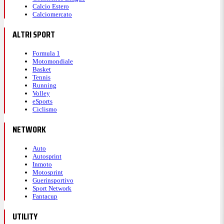
Calcio Estero
Calciomercato
ALTRI SPORT
Formula 1
Motomondiale
Basket
Tennis
Running
Volley
eSports
Ciclismo
NETWORK
Auto
Autosprint
Inmoto
Motosprint
Guerinsportivo
Sport Network
Fantacup
UTILITY