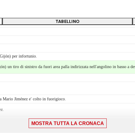
TABELLINO
ijón) per infortunio.
 un tiro di sinistro da fuori area palla indirizzata nell'angolino in basso a de
 Mario Jiménez e' colto in fuorigioco.
ez.
MOSTRA TUTTA LA CRONACA
nistro da fuori area tira alto. Assist di Álex Corredera da calcio d'angolo.