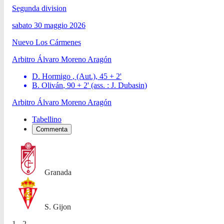
Segunda division
sabato 30 maggio 2026
Nuevo Los Cármenes
Arbitro
Álvaro Moreno Aragón
D. Hormigo
, (Aut.)
,
45 + 2
'
B. Oliván
,
90 + 2
'
(ass. :
J. Dubasin
)
Arbitro
Álvaro Moreno Aragón
Tabellino
Commenta
Granada
S. Gijon
1 - 2