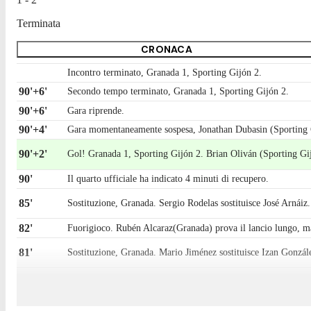
Terminata
CRONACA
Incontro terminato, Granada 1, Sporting Gijón 2.
90'+6'
Secondo tempo terminato, Granada 1, Sporting Gijón 2.
90'+6'
Gara riprende.
90'+4'
Gara momentaneamente sospesa, Jonathan Dubasin (Sporting G
90'+2'
Gol! Granada 1, Sporting Gijón 2. Brian Oliván (Sporting Gijón)
90'
Il quarto ufficiale ha indicato 4 minuti di recupero.
85'
Sostituzione, Granada. Sergio Rodelas sostituisce José Arnáiz.
82'
Fuorigioco. Rubén Alcaraz(Granada) prova il lancio lungo, ma
81'
Sostituzione, Granada. Mario Jiménez sostituisce Izan Gonzál
81'
Sostituzione, Granada. Baïla Diallo sostituisce Manu Lama.
75'
Tentativo fallito. Gaspar Campos (Sporting Gijón) un tiro di si