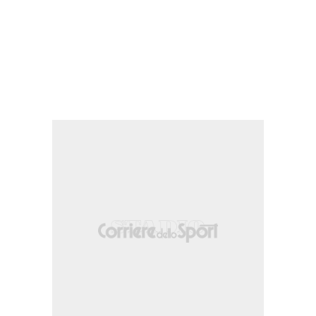
 Manu Lama (Granada).
 Vázquez.
odríguez.
errin.
ero.
 destro da posizione decentrata sulla sinistra che e' completamente fuori bersagl
 Manu Lama (Granada).
ascia destra.
rgio Ruiz e' colto in fuorigioco.
a fascia destra.