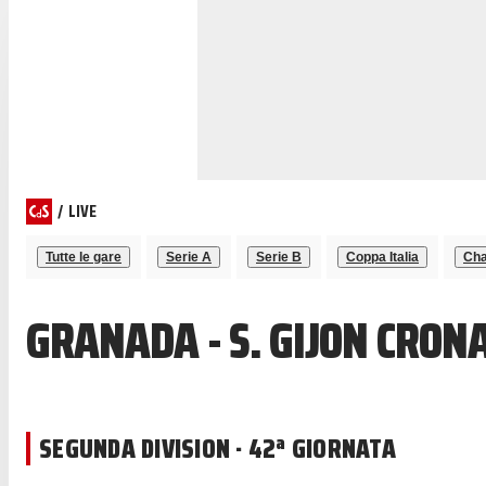
/
LIVE
Tutte le gare
Serie A
Serie B
Coppa Italia
Cha
GRANADA - S. GIJON CRON
SEGUNDA DIVISION · 42ª GIORNATA