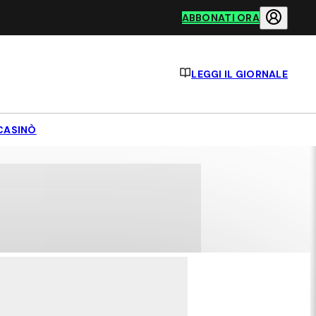
ABBONATI ORA
LEGGI IL GIORNALE
CASINÒ