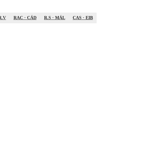
R.V
RAC
·
CÁD
R.S
·
MÁL
CAS
·
EIB