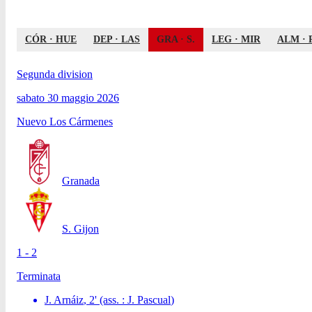
CÓR
·
HUE
DEP
·
LAS
GRA
·
S.
LEG
·
MIR
ALM
·
Segunda division
sabato 30 maggio 2026
Nuevo Los Cármenes
Granada
S. Gijon
1 - 2
Terminata
J. Arnáiz
,
2
'
(ass. :
J. Pascual
)