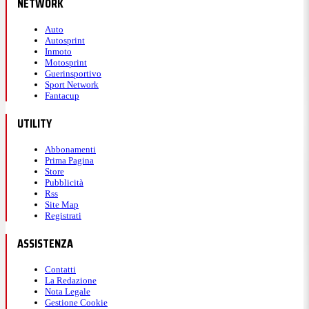
NETWORK
Auto
Autosprint
Inmoto
Motosprint
Guerinsportivo
Sport Network
Fantacup
UTILITY
Abbonamenti
Prima Pagina
Store
Pubblicità
Rss
Site Map
Registrati
ASSISTENZA
Contatti
La Redazione
Nota Legale
Gestione Cookie