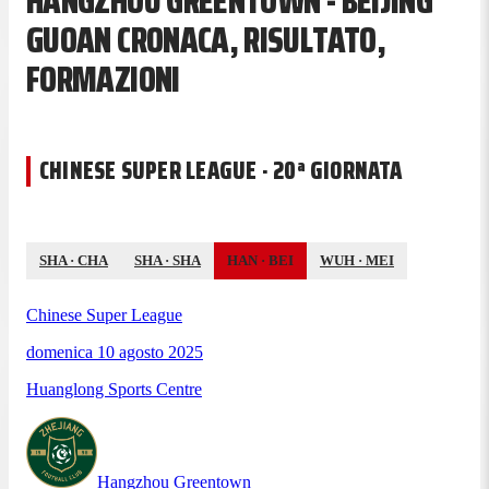
HANGZHOU GREENTOWN - BEIJING
GUOAN CRONACA, RISULTATO,
FORMAZIONI
CHINESE SUPER LEAGUE · 20ª GIORNATA
SHA
·
CHA
SHA
·
SHA
HAN
·
BEI
WUH
·
MEI
Chinese Super League
domenica 10 agosto 2025
Huanglong Sports Centre
Hangzhou Greentown