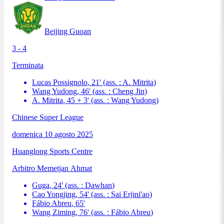
Beijing Guoan
3 - 4
Terminata
Lucas Possignolo
,
21
'
(ass. :
A. Mitrita
)
Wang Yudong
,
46
'
(ass. :
Cheng Jin
)
A. Mitrita
,
45 + 3
'
(ass. :
Wang Yudong
)
Chinese Super League
domenica 10 agosto 2025
Huanglong Sports Centre
Arbitro
Memetjan Ahmat
Guga
,
24
'
(ass. :
Dawhan
)
Cao Yongjing
,
54
'
(ass. :
Sai Erjini'ao
)
Fábio Abreu
,
65
'
Wang Ziming
,
76
'
(ass. :
Fábio Abreu
)