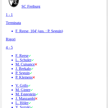
SC Freiburg
1 - 1
Terminata
F. Reese
,
104
'
(ass. :
P. Seguin
)
Rigori
4
-
5
F. Reese
L. Schuler
M. Cuisance
J. Brekalo
P. Seguin
P. Klemens
V. Grifo
M. Ginter
M. Eggestein
J. Manzambi
L. Höler
Y. Suzuki