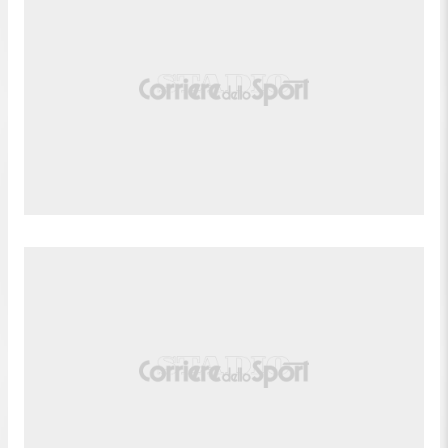
Gol! Hertha Berlin 1(2), Friburgo 1(2). Luca
Schuler (Hertha Berlin) trasforma il tiro dal
120'+3'
dischetto un tiro di destro palla indirizzata
nell'angolino in basso a destra.
Gol! Hertha Berlin 1(1), Friburgo 1(2). Matthias
120'+3'
Ginter (Friburgo) trasforma il tiro dal dischetto un
tiro di destro sotto la traversa in alto a sinistra.
Gol! Hertha Berlin 1(1), Friburgo 1(1). Fabian
Reese (Hertha Berlin) trasforma il tiro dal dischetto
120'+2'
un tiro di destro palla indirizzata nell'angolino in
basso a destra.
Gol! Hertha Berlin 1, Friburgo 1(1). Vincenzo Grifo
120'+1'
(Friburgo) trasforma il tiro dal dischetto un tiro di
destro sotto la traversa in alto a sinistra.
Inizia il Rigori Hertha Berlin 1, Friburgo 1.
Secondo tempo supplementare terminato, Hertha
120'+2'
Berlin 1, Friburgo 1.
120'
Il quarto ufficiale ha indicato 1 minuti di recupero.
119'
Luca Schuler (Hertha Berlin) e' ammonito per fallo.