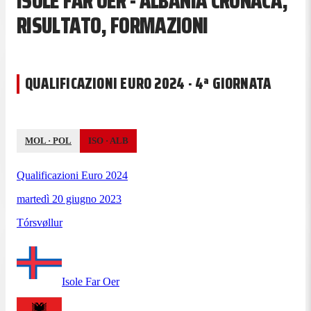
ISOLE FAR OER - ALBANIA CRONACA,
RISULTATO, FORMAZIONI
QUALIFICAZIONI EURO 2024 · 4ª GIORNATA
MOL
·
POL
ISO
·
ALB
Qualificazioni Euro 2024
martedì 20 giugno 2023
Tórsvøllur
Isole Far Oer