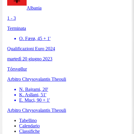
Albania
1 - 3
Terminata
O. Færø
,
45 + 1
'
Qualificazioni Euro 2024
martedì 20 giugno 2023
Tórsvøllur
Arbitro
Chrysovalantis Theouli
N. Bajrami
,
20
'
K. Asllani
,
51
'
E. Muçi
,
90 + 1
'
Arbitro
Chrysovalantis Theouli
Tabellino
Calendario
Classifiche