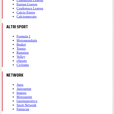
Champions League
Europa League
Conference League
Calcio Estero
Calciomercato
ALTRI SPORT
Formula 1
Motomondiale
Basket
Tennis
Running
Volley
eSports
Ciclismo
NETWORK
Auto
Autosprint
Inmoto
Motosprint
Guerinsportivo
Sport Network
Fantacup