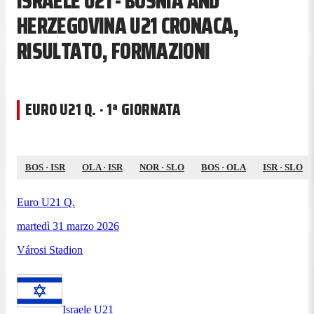
ISRAELE U21 - BOSNIA AND
HERZEGOVINA U21 CRONACA,
RISULTATO, FORMAZIONI
EURO U21 Q. · 1ª GIORNATA
BOS
·
ISR
OLA
·
ISR
NOR
·
SLO
BOS
·
OLA
ISR
·
SLO
Euro U21 Q.
martedì 31 marzo 2026
Városi Stadion
Israele U21