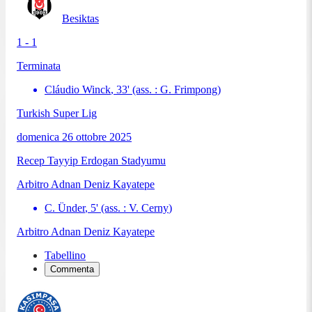
Besiktas
1 - 1
Terminata
Cláudio Winck
,
33
'
(ass. :
G. Frimpong
)
Turkish Super Lig
domenica 26 ottobre 2025
Recep Tayyip Erdogan Stadyumu
Arbitro
Adnan Deniz Kayatepe
C. Ünder
,
5
'
(ass. :
V. Cerny
)
Arbitro
Adnan Deniz Kayatepe
Tabellino
Commenta