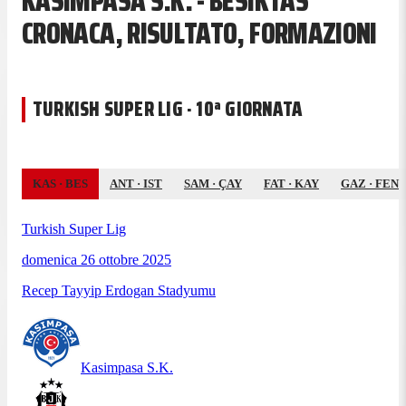
KASIMPASA S.K. - BESIKTAS
CRONACA, RISULTATO, FORMAZIONI
TURKISH SUPER LIG · 10ª GIORNATA
KAS
·
BES
ANT
·
IST
SAM
·
ÇAY
FAT
·
KAY
GAZ
·
FEN
Turkish Super Lig
domenica 26 ottobre 2025
Recep Tayyip Erdogan Stadyumu
Kasimpasa S.K.