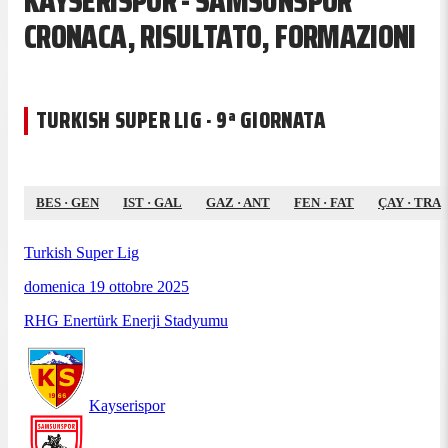
KAYSERISPOR - SAMSUNSPOR
CRONACA, RISULTATO, FORMAZIONI
TURKISH SUPER LIG · 9ª GIORNATA
BES
·
GEN
IST
·
GAL
GAZ
·
ANT
FEN
·
FAT
ÇAY
·
TRA
Turkish Super Lig
domenica 19 ottobre 2025
RHG Enertürk Enerji Stadyumu
Kayserispor