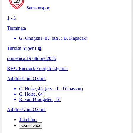
Samsunspor
1 - 3
Terminata
G. Onugkha
,
83
'
(ass. :
B. Kapacak
)
Turkish Super Lig
domenica 19 ottobre 2025
RHG Enertürk Enerji Stadyumu
Arbitro
Umit Ozturk
C. Holse
,
45
'
(ass. :
L. Tómasson
)
C. Holse
,
64
'
R. van Drongelen
,
72
'
Arbitro
Umit Ozturk
Tabellino
Commenta