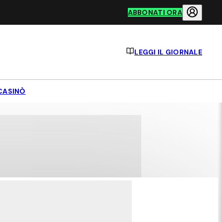
ABBONATI ORA
LEGGI IL GIORNALE
CASINÒ