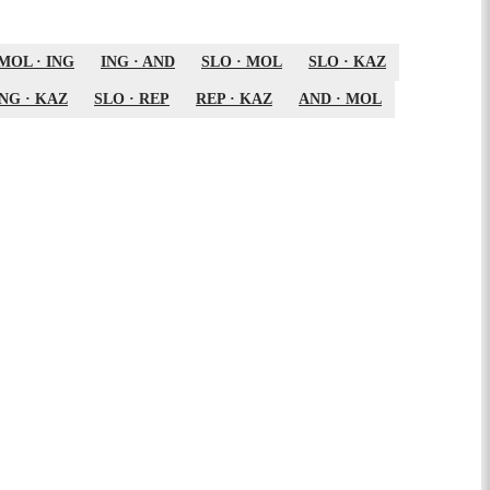
MOL
·
ING
ING
·
AND
SLO
·
MOL
SLO
·
KAZ
ING
·
KAZ
SLO
·
REP
REP
·
KAZ
AND
·
MOL