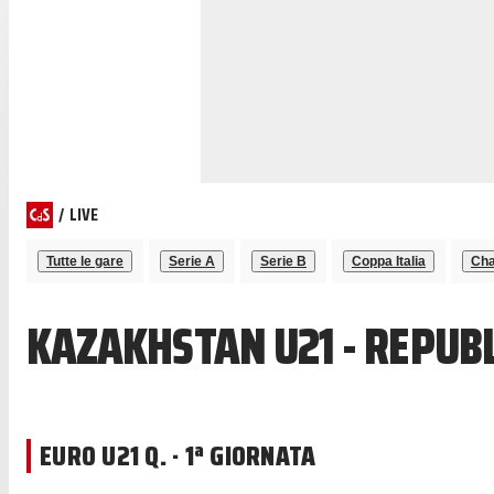
/
LIVE
Tutte le gare
Serie A
Serie B
Coppa Italia
Cha
KAZAKHSTAN U21 - REPUBL
EURO U21 Q. · 1ª GIORNATA