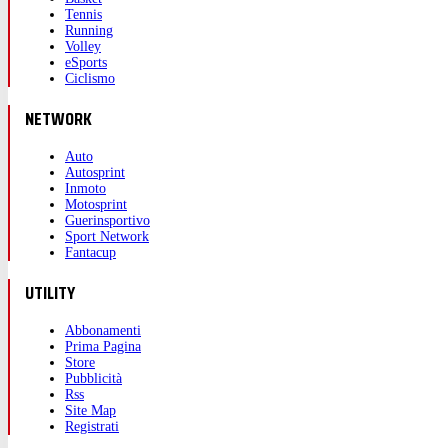
Tennis
Running
Volley
eSports
Ciclismo
NETWORK
Auto
Autosprint
Inmoto
Motosprint
Guerinsportivo
Sport Network
Fantacup
UTILITY
Abbonamenti
Prima Pagina
Store
Pubblicità
Rss
Site Map
Registrati