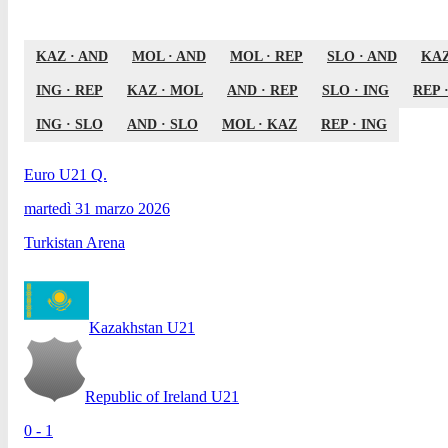
KAZ
·
AND
MOL
·
AND
MOL
·
REP
SLO
·
AND
KA
ING
·
REP
KAZ
·
MOL
AND
·
REP
SLO
·
ING
REP
ING
·
SLO
AND
·
SLO
MOL
·
KAZ
REP
·
ING
Euro U21 Q.
martedì 31 marzo 2026
Turkistan Arena
Kazakhstan U21
Republic of Ireland U21
0 - 1