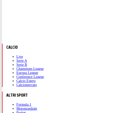
CALCIO
Live
Serie A
Serie B
Champions League
Europa League
Conference League
Calcio Estero
Calciomercato
ALTRI SPORT
Formula 1
Motomondiale
Basket