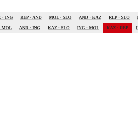
Z
·
ING
REP
·
AND
MOL
·
SLO
AND
·
KAZ
REP
·
SLO
·
MOL
AND
·
ING
KAZ
·
SLO
ING
·
MOL
KAZ
·
REP