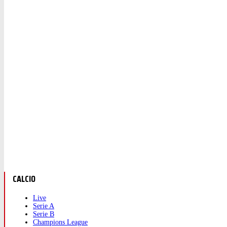
CALCIO
Live
Serie A
Serie B
Champions League