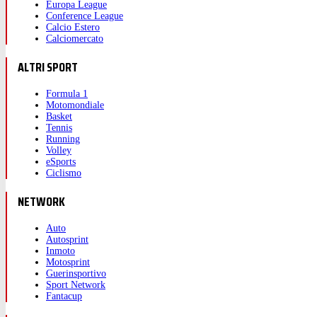
Europa League
Conference League
Calcio Estero
Calciomercato
ALTRI SPORT
Formula 1
Motomondiale
Basket
Tennis
Running
Volley
eSports
Ciclismo
NETWORK
Auto
Autosprint
Inmoto
Motosprint
Guerinsportivo
Sport Network
Fantacup