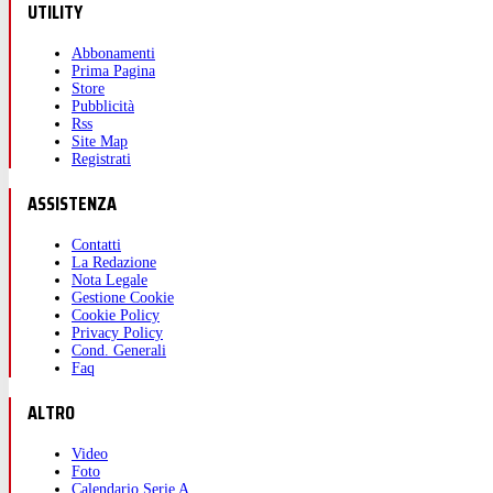
UTILITY
Abbonamenti
Prima Pagina
Store
Pubblicità
Rss
Site Map
Registrati
ASSISTENZA
Contatti
La Redazione
Nota Legale
Gestione Cookie
Cookie Policy
Privacy Policy
Cond. Generali
Faq
ALTRO
Video
Foto
Calendario Serie A