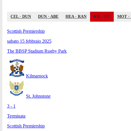
CEL
·
DUN
DUN
·
ABE
HEA
·
RAN
KIL
·
ST.
MOT
·
Scottish Premiership
sabato 15 febbraio 2025
The BBSP Stadium Rugby Park
Kilmarnock
St. Johnstone
3 - 1
Terminata
Scottish Premiership