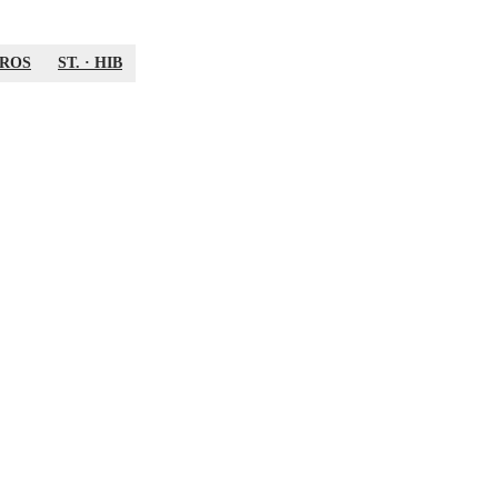
ROS
ST.
·
HIB