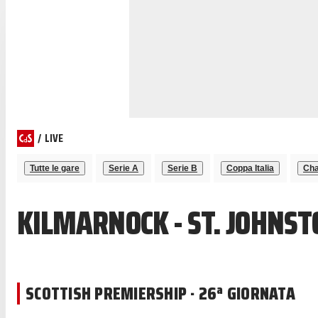
/
LIVE
Tutte le gare
Serie A
Serie B
Coppa Italia
Cha
KILMARNOCK - ST. JOHNST
SCOTTISH PREMIERSHIP · 26ª GIORNATA