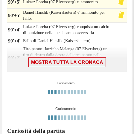
90'+5'
Lukasz Poreba (07 Elversberg) e' ammonito.
Daniel Hanslik (Kaiserslautern) e' ammonito per
90'+5'
fallo.
Lukasz Poreba (07 Elversberg) conquista un calcio
90'+4'
di punizione nella meta' campo avversaria.
90'+4'
Fallo di Daniel Hanslik (Kaiserslautern).
Tiro parato. Jarzinho Malanga (07 Elversberg) un
tiro di destro dalla destra dell'area parato palla
90'+2'
indirizzata nel centro della porta. Assist di Bambasé
MOSTRA TUTTA LA CRONACA
Conté con passaggio filtrante.
Sostituzione, 07 Elversberg. Otto Stange sostituisce
90'+1'
Lukas Petkov.
Caricamento...
90'+1'
Fallo di Lukasz Poreba (07 Elversberg).
Naatan Skyttä (Kaiserslautern) conquista un calcio
90'+1'
di punizione nella propria meta' campo.
Caricamento...
90'
Il quarto ufficiale ha indicato 5 minuti di recupero.
Gol! Kaiserslautern 1, 07 Elversberg 3. Luca
Schnellbacher (07 Elversberg) un tiro di destro da
86'
Curiosità della partita
centro area palla indirizzata nell'angolino in basso a