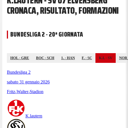
K.LAUTERN - SV 07 ELVERSBERG
CRONACA, RISULTATO, FORMAZIONI
BUNDESLIGA 2 · 20ª GIORNATA
HOL
·
GRE
BOC
·
SCH
1.
·
HAN
F.
·
SC
K.L
·
SV
NOR
Bundesliga 2
sabato 31 gennaio 2026
Fritz-Walter-Stadion
K.lautern