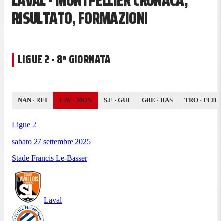
LAVAL - MONTPELLIER CRONACA,
RISULTATO, FORMAZIONI
LIGUE 2 · 8ª GIORNATA
NAN
·
REI
LAV
·
MON
S.E
·
GUI
GRE
·
BAS
TRO
·
FCD
Ligue 2
sabato 27 settembre 2025
Stade Francis Le-Basser
Laval