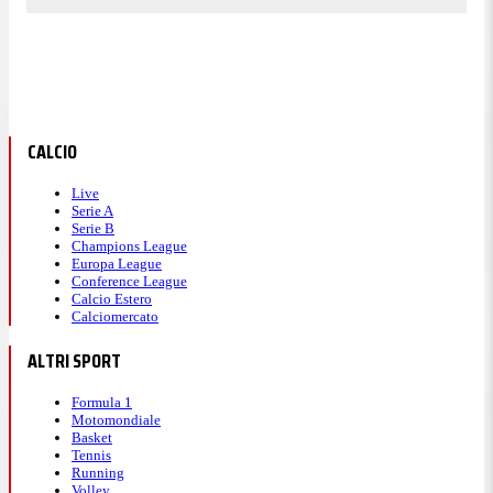
CALCIO
Live
Serie A
Serie B
Champions League
Europa League
Conference League
Calcio Estero
Calciomercato
ALTRI SPORT
Formula 1
Motomondiale
Basket
Tennis
Running
Volley