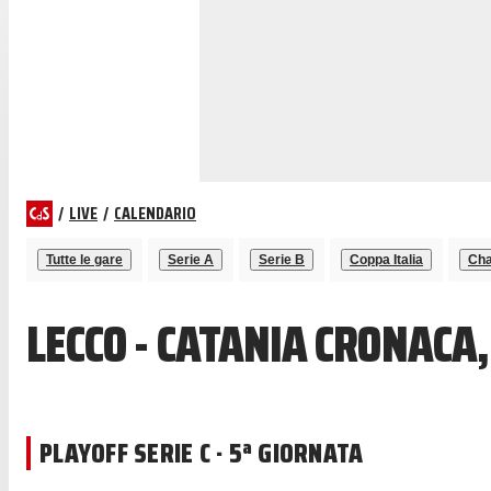
/
LIVE
/
CALENDARIO
Tutte le gare
Serie A
Serie B
Coppa Italia
Cha
LECCO - CATANIA CRONACA
PLAYOFF SERIE C · 5ª GIORNATA