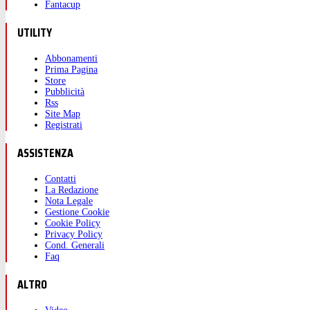
Fantacup
UTILITY
Abbonamenti
Prima Pagina
Store
Pubblicità
Rss
Site Map
Registrati
ASSISTENZA
Contatti
La Redazione
Nota Legale
Gestione Cookie
Cookie Policy
Privacy Policy
Cond. Generali
Faq
ALTRO