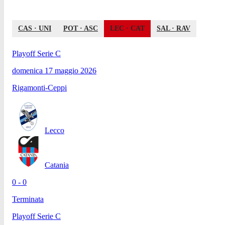
CAS
·
UNI
POT
·
ASC
LEC
·
CAT
SAL
·
RAV
Playoff Serie C
domenica 17 maggio 2026
Rigamonti-Ceppi
Lecco
Catania
0 - 0
Terminata
Playoff Serie C