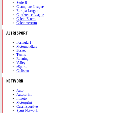
Serie B
Champions League
Europa League
Conference League
Calcio Estero
Calciomercato
ALTRI SPORT
Formula 1
Motomondiale
Basket
Tennis
Running
Volley
eSports
Ciclismo
NETWORK
Auto
Autosprint
Inmoto
Motosprint
Guerinsportivo
Sport Network