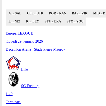
A.
·
SAL
CEL
·
UTR
POR
·
RAN
BAS
·
VIK
MID
·
D
L.
·
NIZ
R.
·
FEY
STU
·
BRA
STO
·
YOU
Europa LEAGUE
giovedì 29 gennaio 2026
Decathlon Arena - Stade Pierre-Mauroy
Lille
SC Freiburg
1 - 0
Terminata