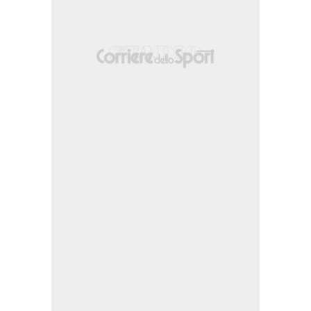
 propria meta' campo.
nella propria meta' campo.
a) per infortunio.
one nella propria meta' campo.
nella propria meta' campo.
ropria meta' campo.