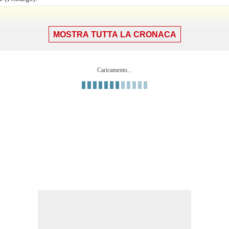
MOSTRA TUTTA LA CRONACA
nella propria meta' campo.
i area che e' completamente fuori bersaglio sulla destra.
Caricamento...
.
Manzambi.
k.
é (Friburgo).
 sinistra dell'area. Assist di Calvin Verdonk.
ambi (Friburgo).
Ngal'ayel Mukau e' colto in fuorigioco.
area. Assist di Nathan Ngoy.