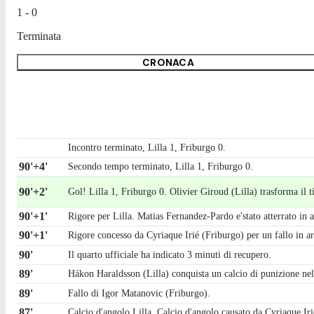
1 - 0
Terminata
CRONACA
Incontro terminato, Lilla 1, Friburgo 0.
90'+4'
Secondo tempo terminato, Lilla 1, Friburgo 0.
90'+2'
Gol! Lilla 1, Friburgo 0. Olivier Giroud (Lilla) trasforma il tir
90'+1'
Rigore per Lilla. Matias Fernandez-Pardo e'stato atterrato in a
90'+1'
Rigore concesso da Cyriaque Irié (Friburgo) per un fallo in ar
90'
Il quarto ufficiale ha indicato 3 minuti di recupero.
89'
Hákon Haraldsson (Lilla) conquista un calcio di punizione ne
89'
Fallo di Igor Matanovic (Friburgo).
87'
Calcio d'angolo,Lilla. Calcio d'angolo causato da Cyriaque Iri