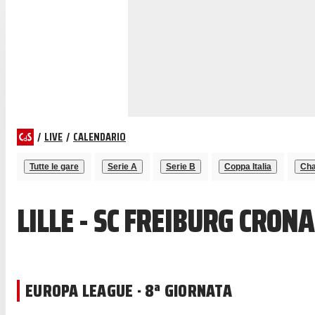
/
LIVE
/
CALENDARIO
Tutte le gare
Serie A
Serie B
Coppa Italia
Cha
LILLE - SC FREIBURG CRON
EUROPA LEAGUE · 8ª GIORNATA