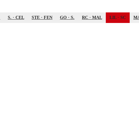
.
S.
·
CEL
STE
·
FEN
GO
·
S.
RC
·
MAL
LIL
·
SC
M