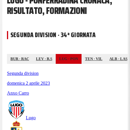
LUGO - PONFERRADINA CRONACA,
RISULTATO, FORMAZIONI
SEGUNDA DIVISION · 34ª GIORNATA
BUR
·
RAC
LEV
·
R.S
LUG
·
PON
TEN
·
VIL
ALB
·
LAS
Segunda division
domenica 2 aprile 2023
Anxo Carro
Lugo