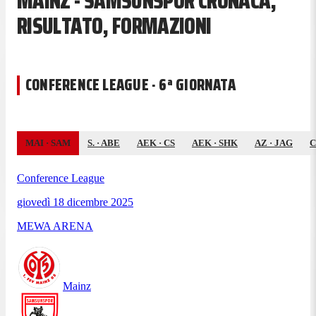
MAINZ - SAMSUNSPOR CRONACA,
RISULTATO, FORMAZIONI
CONFERENCE LEAGUE · 6ª GIORNATA
MAI
·
SAM
S.
·
ABE
AEK
·
CS
AEK
·
SHK
AZ
·
JAG
C
Conference League
giovedì 18 dicembre 2025
MEWA ARENA
Mainz