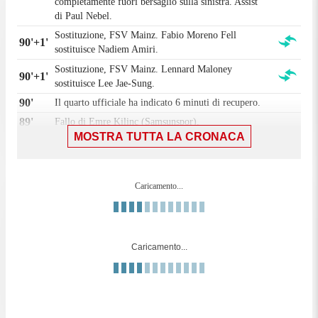
completamente fuori bersaglio sulla sinistra. Assist
di Paul Nebel.
Sostituzione, FSV Mainz. Fabio Moreno Fell
90'+1'
sostituisce Nadiem Amiri.
Sostituzione, FSV Mainz. Lennard Maloney
90'+1'
sostituisce Lee Jae-Sung.
90'
Il quarto ufficiale ha indicato 6 minuti di recupero.
89'
Fallo di Emre Kilinç (Samsunspor).
MOSTRA TUTTA LA CRONACA
Kacper Potulski (FSV Mainz) conquista un calcio di
89'
punizione nella propria meta' campo.
Marius Mouandilmadji (Samsunspor) conquista un
88'
Caricamento...
calcio di punizione nella propria meta' campo.
88'
Fallo di Dominik Kohr (FSV Mainz).
86'
Gara riprende.
Caricamento...
Sostituzione, Samsunspor. Soner Aydogdu
85'
sostituisce Carlo Holse.
Sostituzione, Samsunspor. Toni Borevkovic
85'
sostituisce Logi Tómasson.
Gara momentaneamente sospesa, Benedict