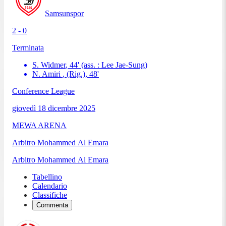
Samsunspor
2 - 0
Terminata
S. Widmer
,
44
'
(ass. :
Lee Jae-Sung
)
N. Amiri
, (Rig.)
,
48
'
Conference League
giovedì 18 dicembre 2025
MEWA ARENA
Arbitro
Mohammed Al Emara
Arbitro
Mohammed Al Emara
Tabellino
Calendario
Classifiche
Commenta