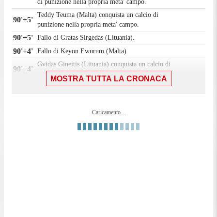
di punizione nella propria meta' campo.
Teddy Teuma (Malta) conquista un calcio di
90'+5'
punizione nella propria meta' campo.
90'+5'
Fallo di Gratas Sirgedas (Lituania).
90'+4'
Fallo di Keyon Ewurum (Malta).
Gvidas Gineitis (Lituania) conquista un calcio di
90'+4'
punizione nella propria meta' campo.
MOSTRA TUTTA LA CRONACA
90'+2'
Fallo di Keyon Ewurum (Malta).
Justas Lasickas (Lituania) conquista un calcio di
90'+2'
punizione nella propria meta' campo.
Caricamento...
Tiro respinto. Enrico Pepe (Malta) un colpo di testa
90'+2'
da centro area.
Matthew Guillaumier (Malta) conquista un calcio di
90'+1'
punizione sulla fascia destra.
90'+1'
Fallo di Romualdas Jansonas (Lituania).
90'
Il quarto ufficiale ha indicato 5 minuti di recupero.
Artemijus Tutyskinas (Lituania) e' ammonito per
90'
fallo.