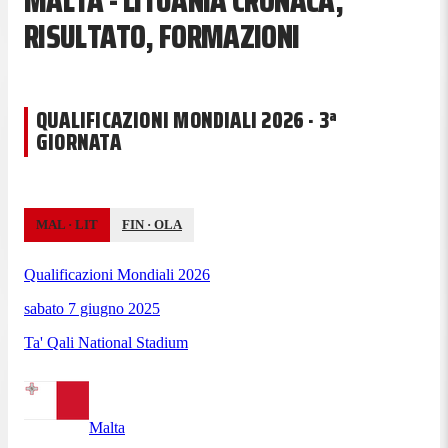
MALTA - LITUANIA CRONACA,
RISULTATO, FORMAZIONI
QUALIFICAZIONI MONDIALI 2026 · 3ª
GIORNATA
MAL
·
LIT
FIN
·
OLA
Qualificazioni Mondiali 2026
sabato 7 giugno 2025
Ta' Qali National Stadium
Malta