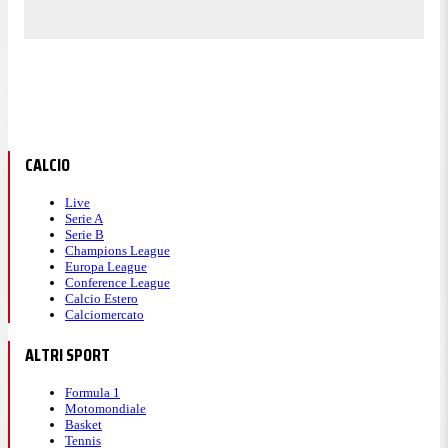
CALCIO
Live
Serie A
Serie B
Champions League
Europa League
Conference League
Calcio Estero
Calciomercato
ALTRI SPORT
Formula 1
Motomondiale
Basket
Tennis