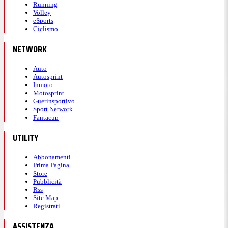
Running
Volley
eSports
Ciclismo
NETWORK
Auto
Autosprint
Inmoto
Motosprint
Guerinsportivo
Sport Network
Fantacup
UTILITY
Abbonamenti
Prima Pagina
Store
Pubblicità
Rss
Site Map
Registrati
ASSISTENZA