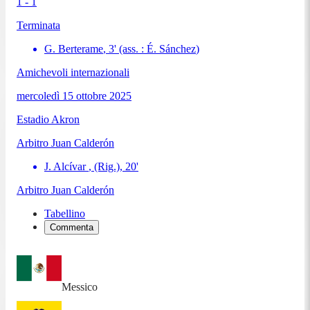
1 - 1
Terminata
G. Berterame
,
3
'
(ass. :
É. Sánchez
)
Amichevoli internazionali
mercoledì 15 ottobre 2025
Estadio Akron
Arbitro
Juan Calderón
J. Alcívar
, (Rig.)
,
20
'
Arbitro
Juan Calderón
Tabellino
Commenta
Messico