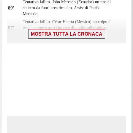
Tentativo fallito. John Mercado (Ecuador) un tiro di
89'
sinistro da fuori area tira alto. Assist di Patrik
Mercado.
Tentativo fallito. César Huerta (Messico) un colpo di
87'
testa da centro area che esce di molto sulla sinistra.
MOSTRA TUTTA LA CRONACA
Assist di Alexis Vega con cross da calcio d'angolo.
Calcio d'angolo,Messico. Calcio d'angolo causato da
86'
Jhoanner Chávez (Ecuador).
Tiro parato. Marcel Ruíz (Messico) un tiro di destro
86'
dalla destra dell'area parato palla indirizzata nel
centro della porta. Assist di Santiago Giménez.
83'
Fallo di Érik Lira (Messico).
Kendry Páez (Ecuador) conquista un calcio di
83'
punizione nella propria meta' campo.
Sostituzione, Ecuador. Jhoanner Chávez sostituisce
82'
Yaimar Medina.
Sostituzione, Ecuador. John Mercado sostituisce
81'
John Yeboah.
Israel Reyes (Messico) conquista un calcio di
81'
punizione nella propria meta' campo.