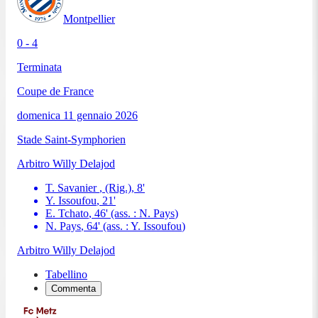
Montpellier
0 - 4
Terminata
Coupe de France
domenica 11 gennaio 2026
Stade Saint-Symphorien
Arbitro
Willy Delajod
T. Savanier
, (Rig.)
,
8
'
Y. Issoufou
,
21
'
E. Tchato
,
46
'
(ass. :
N. Pays
)
N. Pays
,
64
'
(ass. :
Y. Issoufou
)
Arbitro
Willy Delajod
Tabellino
Commenta