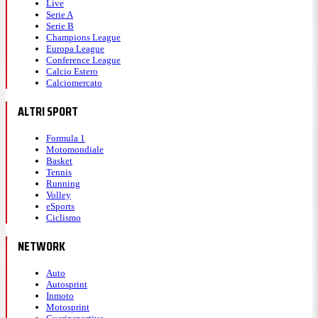
Live
Serie A
Serie B
Champions League
Europa League
Conference League
Calcio Estero
Calciomercato
ALTRI SPORT
Formula 1
Motomondiale
Basket
Tennis
Running
Volley
eSports
Ciclismo
NETWORK
Auto
Autosprint
Inmoto
Motosprint