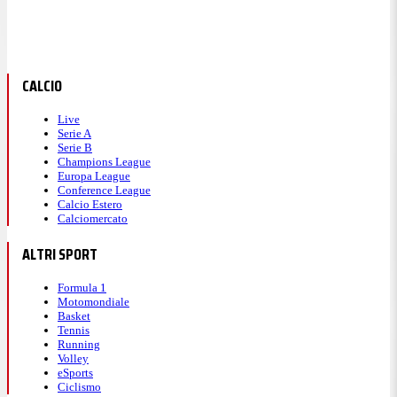
CALCIO
Live
Serie A
Serie B
Champions League
Europa League
Conference League
Calcio Estero
Calciomercato
ALTRI SPORT
Formula 1
Motomondiale
Basket
Tennis
Running
Volley
eSports
Ciclismo