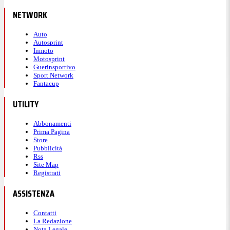
NETWORK
Auto
Autosprint
Inmoto
Motosprint
Guerinsportivo
Sport Network
Fantacup
UTILITY
Abbonamenti
Prima Pagina
Store
Pubblicità
Rss
Site Map
Registrati
ASSISTENZA
Contatti
La Redazione
Nota Legale