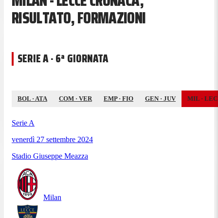
MILAN - LECCE CRONACA,
RISULTATO, FORMAZIONI
SERIE A · 6ª GIORNATA
BOL
·
ATA
COM
·
VER
EMP
·
FIO
GEN
·
JUV
MIL
·
LEC
Serie A
venerdì 27 settembre 2024
Stadio Giuseppe Meazza
Milan