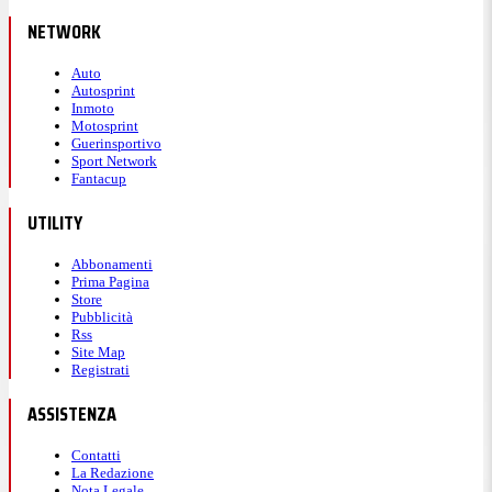
NETWORK
Auto
Autosprint
Inmoto
Motosprint
Guerinsportivo
Sport Network
Fantacup
UTILITY
Abbonamenti
Prima Pagina
Store
Pubblicità
Rss
Site Map
Registrati
ASSISTENZA
Contatti
La Redazione
Nota Legale