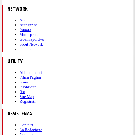
NETWORK
Auto
Autosprint
Inmoto
Motosprint
Guerinsportivo
Sport Network
Fantacup
UTILITY
Abbonamenti
Prima Pagina
Store
Pubblicità
Rss
Site Map
Registrati
ASSISTENZA
Contatti
La Redazione
Nota Legale