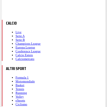
CALCIO
Live
Serie A
Serie B
Champions League
Europa League
Conference League
Calcio Estero
Calciomercato
ALTRI SPORT
Formula 1
Motomondiale
Basket
Tennis
Running
Volley
eSports
Ciclismo