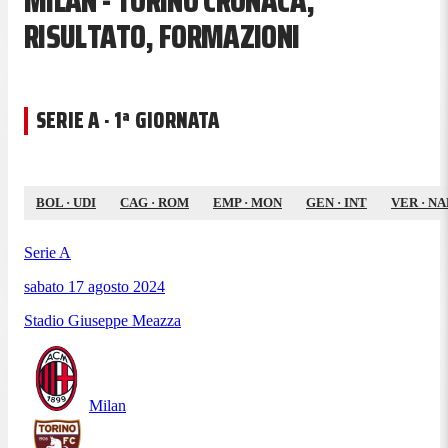
MILAN - TORINO CRONACA,
RISULTATO, FORMAZIONI
SERIE A · 1ª GIORNATA
BOL
·
UDI
CAG
·
ROM
EMP
·
MON
GEN
·
INT
VER
·
NA
Serie A
sabato 17 agosto 2024
Stadio Giuseppe Meazza
Milan