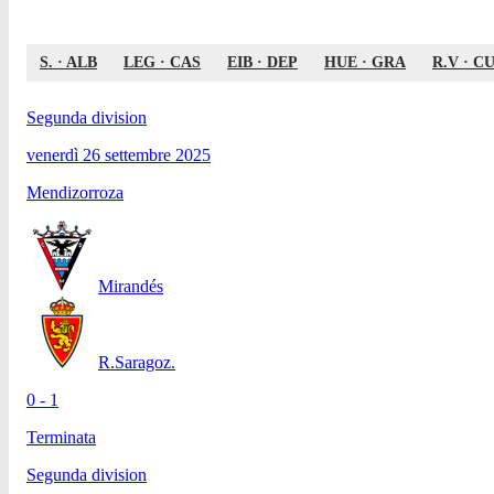
S.
·
ALB
LEG
·
CAS
EIB
·
DEP
HUE
·
GRA
R.V
·
C
Segunda division
venerdì 26 settembre 2025
Mendizorroza
Mirandés
R.Saragoz.
0 - 1
Terminata
Segunda division