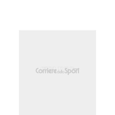
 propria meta' campo.
ne nella propria meta' campo.
a propria meta' campo.
 nella meta' campo avversaria.
ragozza) per infortunio.