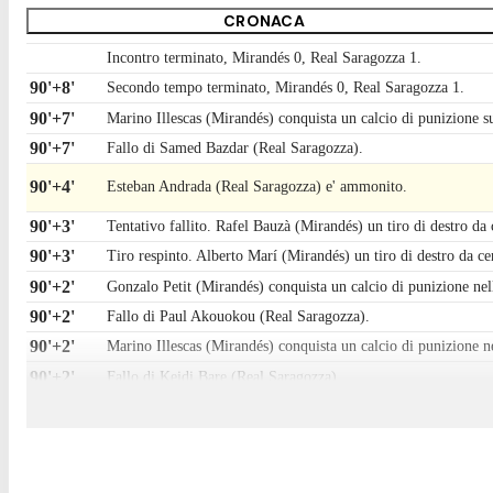
CRONACA
Incontro terminato, Mirandés 0, Real Saragozza 1.
90'+8'
Secondo tempo terminato, Mirandés 0, Real Saragozza 1.
90'+7'
Marino Illescas (Mirandés) conquista un calcio di punizione sul
90'+7'
Fallo di Samed Bazdar (Real Saragozza).
90'+4'
Esteban Andrada (Real Saragozza) e' ammonito.
90'+3'
Tentativo fallito. Rafel Bauzà (Mirandés) un tiro di destro da 
90'+3'
Tiro respinto. Alberto Marí (Mirandés) un tiro di destro da c
90'+2'
Gonzalo Petit (Mirandés) conquista un calcio di punizione nel
90'+2'
Fallo di Paul Akouokou (Real Saragozza).
90'+2'
Marino Illescas (Mirandés) conquista un calcio di punizione n
90'+2'
Fallo di Keidi Bare (Real Saragozza).
90'+1'
Fallo di Iker Córdoba (Mirandés).
90'+1'
Samed Bazdar (Real Saragozza) conquista un calcio di punizi
90'
Il quarto ufficiale ha indicato 6 minuti di recupero.