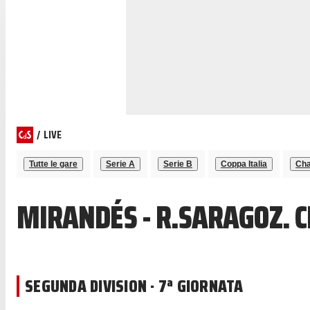
/
LIVE
Tutte le gare
Serie A
Serie B
Coppa Italia
Cha
MIRANDÉS - R.SARAGOZ. 
SEGUNDA DIVISION · 7ª GIORNATA