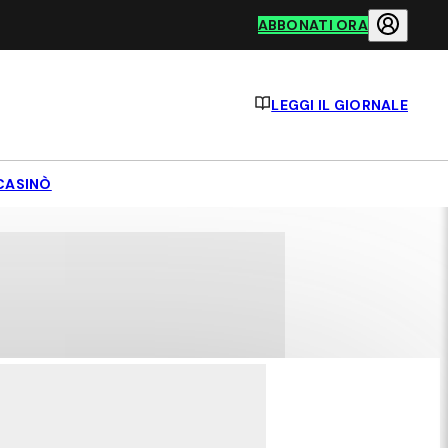
ABBONATI ORA
LEGGI IL GIORNALE
CASINÒ