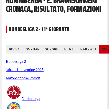
NORIMBERGA - E. BRAUNSCHWEIG
CRONACA, RISULTATO, FORMAZIONI
BUNDESLIGA 2 · 11ª GIORNATA
BOC
·
1.
SV
·
HAN
SC
·
GRE
F.
·
K.L
KAR
·
SCH
NOR
Bundesliga 2
sabato 1 novembre 2025
Max-Morlock-Stadion
Norimberga