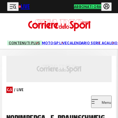
LIVE
Vai al contenuto principale
ABBONATI ORA
CONTENUTI PLUS
MOTOGP LIVE
CALENDARIO SERIE A
CALCIO
/
LIVE
Menu