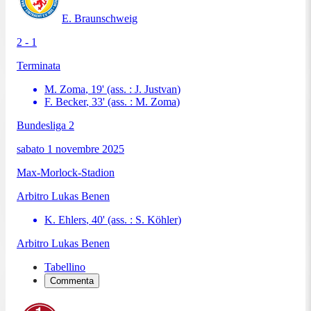
E. Braunschweig
2 - 1
Terminata
M. Zoma
,
19
'
(ass. :
J. Justvan
)
F. Becker
,
33
'
(ass. :
M. Zoma
)
Bundesliga 2
sabato 1 novembre 2025
Max-Morlock-Stadion
Arbitro
Lukas Benen
K. Ehlers
,
40
'
(ass. :
S. Köhler
)
Arbitro
Lukas Benen
Tabellino
Commenta