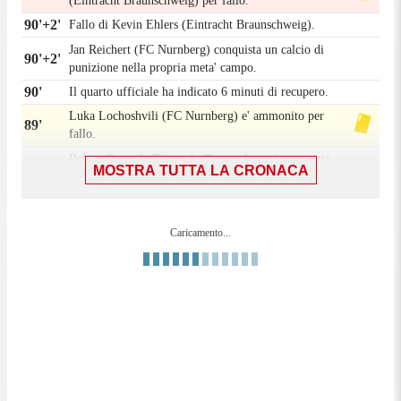
(Eintracht Braunschweig) per fallo.
90'+2'
Fallo di Kevin Ehlers (Eintracht Braunschweig).
Jan Reichert (FC Nurnberg) conquista un calcio di
90'+2'
punizione nella propria meta' campo.
90'
Il quarto ufficiale ha indicato 6 minuti di recupero.
Luka Lochoshvili (FC Nurnberg) e' ammonito per
89'
fallo.
Robert Ramsak (Eintracht Braunschweig) conquista
89'
MOSTRA TUTTA LA CRONACA
un calcio di punizione sulla fascia destra.
89'
Fallo di Luka Lochoshvili (FC Nurnberg).
88'
Fallo di mano di Adriano Grimaldi (FC Nurnberg).
Caricamento...
Kevin Ehlers (Eintracht Braunschweig) e' ammonito
87'
per fallo.
87'
Fallo di Kevin Ehlers (Eintracht Braunschweig).
Adriano Grimaldi (FC Nurnberg) conquista un
87'
calcio di punizione nella propria meta' campo.
Sostituzione, FC Nurnberg. Adriano Grimaldi
84'
sostituisce Julian Justvan.