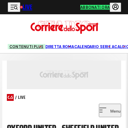
LIVE
Vai al contenuto principale
ABBONATI ORA
CONTENUTI PLUS
DIRETTA ROMA
CALENDARIO SERIE A
CALCI
/
LIVE
Menu