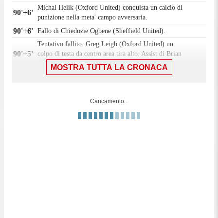
Michal Helik (Oxford United) conquista un calcio di
90'+6'
punizione nella meta' campo avversaria.
90'+6'
Fallo di Chiedozie Ogbene (Sheffield United).
Tentativo fallito. Greg Leigh (Oxford United) un
90'+5'
colpo di testa da centro area tira alto. Assist di Brian
De Keersmaecker con cross da calcio d'angolo.
MOSTRA TUTTA LA CRONACA
Calcio d'angolo,Oxford United. Calcio d'angolo
90'+4'
causato da Callum O'Hare (Sheffield United).
Tentativo fallito. Sam Long (Oxford United) un
Caricamento...
90'+2'
colpo di testa da centro area di poco a lato sulla
destra. Assist di Stanley Mills con cross.
90'
Il quarto ufficiale ha indicato 6 minuti di recupero.
Greg Leigh (Oxford United) colpisce il palo sinistro
89'
con un tiro di sinistro da centro area. Assist di
Michal Helik.
Sostituzione, Oxford United. Greg Leigh sostituisce
88'
Jack Currie.
Calcio d'angolo,Oxford United. Calcio d'angolo
87'
causato da Sam McCallum (Sheffield United).