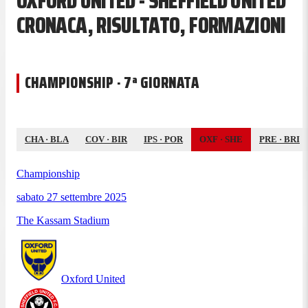
OXFORD UNITED - SHEFFIELD UNITED
CRONACA, RISULTATO, FORMAZIONI
CHAMPIONSHIP · 7ª GIORNATA
CHA
·
BLA
COV
·
BIR
IPS
·
POR
OXF
·
SHE
PRE
·
BRI
Championship
sabato 27 settembre 2025
The Kassam Stadium
Oxford United