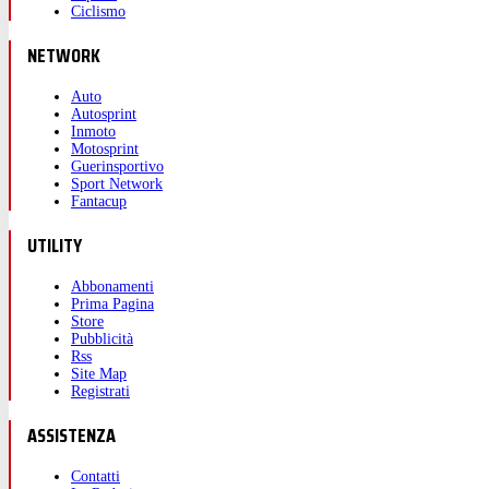
Ciclismo
NETWORK
Auto
Autosprint
Inmoto
Motosprint
Guerinsportivo
Sport Network
Fantacup
UTILITY
Abbonamenti
Prima Pagina
Store
Pubblicità
Rss
Site Map
Registrati
ASSISTENZA
Contatti