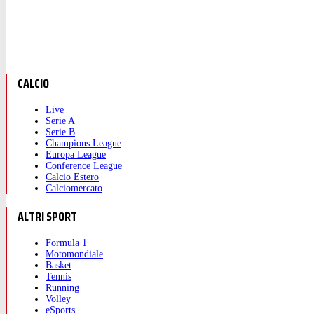
CALCIO
Live
Serie A
Serie B
Champions League
Europa League
Conference League
Calcio Estero
Calciomercato
ALTRI SPORT
Formula 1
Motomondiale
Basket
Tennis
Running
Volley
eSports