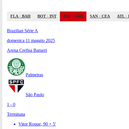
FLA
·
BAH
BOT
·
INT
PAL
·
SÃO
SAN
·
CEA
ATL
·
Brazilian Série A
domenica 11 maggio 2025
Arena Crefisa Barueri
Palmeiras
São Paulo
1 - 0
Terminata
Vitor Roque
,
90 + 5
'