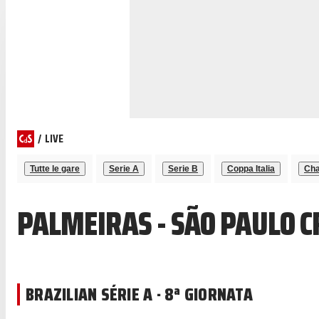
/
LIVE
Tutte le gare
Serie A
Serie B
Coppa Italia
Cha
PALMEIRAS - SÃO PAULO C
BRAZILIAN SÉRIE A · 8ª GIORNATA