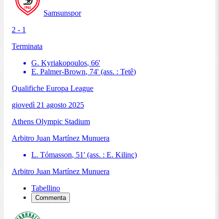
Samsunspor
2 - 1
Terminata
G. Kyriakopoulos
,
66
'
E. Palmer-Brown
,
74
'
(ass. :
Tetê
)
Qualifiche Europa League
giovedì 21 agosto 2025
Athens Olympic Stadium
Arbitro
Juan Martínez Munuera
L. Tómasson
,
51
'
(ass. :
E. Kilinç
)
Arbitro
Juan Martínez Munuera
Tabellino
Commenta