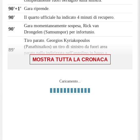
completamente fuori bersaglio sulla sinistra.
90'+1'
Gara riprende.
90'
Il quarto ufficiale ha indicato 4 minuti di recupero.
Gara momentaneamente sospesa, Rick van
90'
Drongelen (Samsunspor) per infortunio.
Tiro parato. Georgios Kyriakopoulos
(Panathinaikos) un tiro di sinistro da fuori area
89'
parato palla indirizzata nell'angolino in basso a
MOSTRA TUTTA LA CRONACA
destra.
Tiro respinto. Fotis Ioannidis (Panathinaikos) un
89'
tiro di sinistro da fuori area. Assist di Tetê.
Caricamento...
Sostituzione, Samsunspor. Soner Aydogdu
88'
sostituisce Antoine Makoumbou.
Calcio d'angolo,Samsunspor. Calcio d'angolo
88'
causato da Ahmed Touba (Panathinaikos).
Sostituzione, Panathinaikos. Adriano Bregou
86'
sostituisce Karol Swiderski.
85'
Fallo di Fotis Ioannidis (Panathinaikos).
Rick van Drongelen (Samsunspor) conquista un
85'