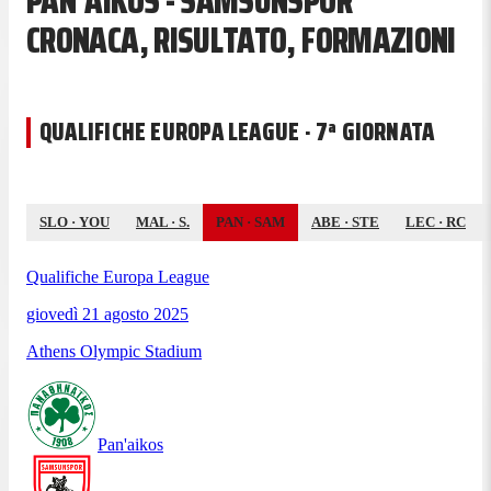
PAN'AIKOS - SAMSUNSPOR
CRONACA, RISULTATO, FORMAZIONI
QUALIFICHE EUROPA LEAGUE · 7ª GIORNATA
SLO
·
YOU
MAL
·
S.
PAN
·
SAM
ABE
·
STE
LEC
·
RC
Qualifiche Europa League
giovedì 21 agosto 2025
Athens Olympic Stadium
Pan'aikos