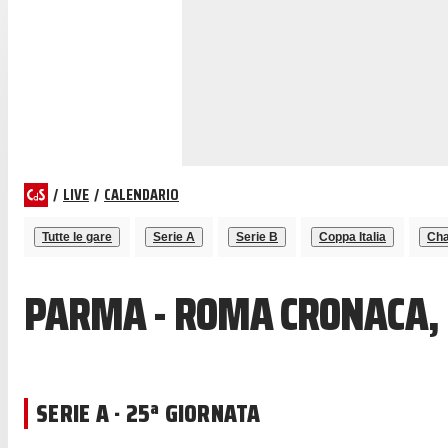
/
LIVE
/
CALENDARIO
Tutte le gare
Serie A
Serie B
Coppa Italia
Cha
PARMA - ROMA CRONACA, 
SERIE A · 25ª GIORNATA