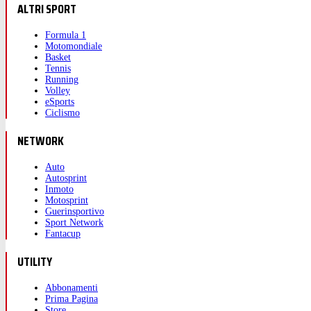
ALTRI SPORT
Formula 1
Motomondiale
Basket
Tennis
Running
Volley
eSports
Ciclismo
NETWORK
Auto
Autosprint
Inmoto
Motosprint
Guerinsportivo
Sport Network
Fantacup
UTILITY
Abbonamenti
Prima Pagina
Store