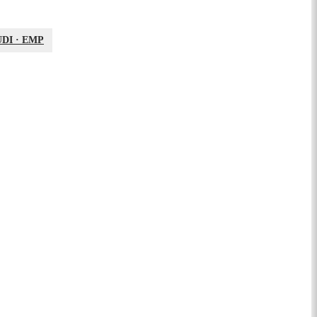
UDI
·
EMP