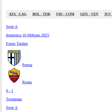
ATA
·
CAG
BOL
·
TOR
FIO
·
COM
GEN
·
VEN
JUV
Serie A
domenica 16 febbraio 2025
Ennio Tardini
Parma
Roma
0 - 1
Terminata
Serie A