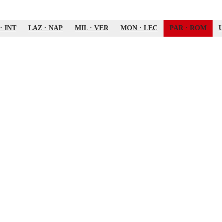
·
INT
LAZ
·
NAP
MIL
·
VER
MON
·
LEC
PAR
·
ROM