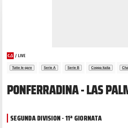
/
LIVE
Tutte le gare
Serie A
Serie B
Coppa Italia
Cha
PONFERRADINA - LAS PAL
SEGUNDA DIVISION · 11ª GIORNATA