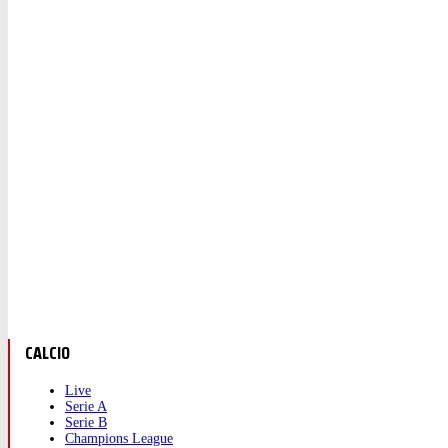
CALCIO
Live
Serie A
Serie B
Champions League