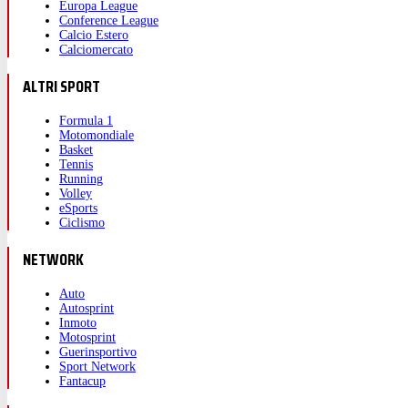
Europa League
Conference League
Calcio Estero
Calciomercato
ALTRI SPORT
Formula 1
Motomondiale
Basket
Tennis
Running
Volley
eSports
Ciclismo
NETWORK
Auto
Autosprint
Inmoto
Motosprint
Guerinsportivo
Sport Network
Fantacup