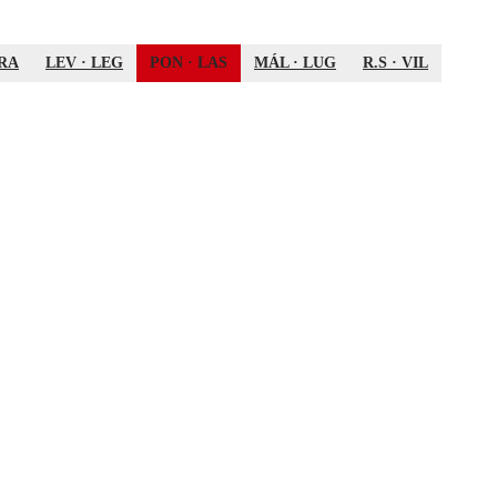
RA
LEV
·
LEG
PON
·
LAS
MÁL
·
LUG
R.S
·
VIL