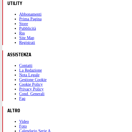
UTILITY
Abbonamenti
Prima Pagina
Store
Pubblicità
Rss
Site Map
Registrati
ASSISTENZA
Contatti
La Redazione
Nota Legale
Gestione Cookie
Cookie Policy
Privacy Policy
Cond. Generali
Faq
ALTRO
Video
Foto
Calendario Serie A