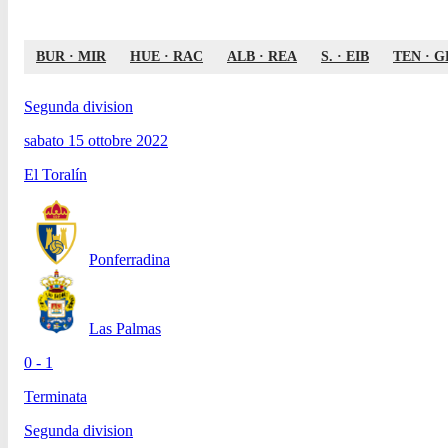
BUR
·
MIR
HUE
·
RAC
ALB
·
REA
S.
·
EIB
TEN
·
G
Segunda division
sabato 15 ottobre 2022
El Toralín
Ponferradina
Las Palmas
0 - 1
Terminata
Segunda division