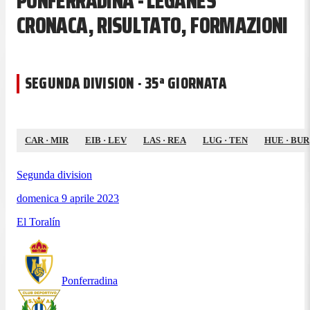
PONFERRADINA - LEGANÉS
CRONACA, RISULTATO, FORMAZIONI
SEGUNDA DIVISION · 35ª GIORNATA
CAR
·
MIR
EIB
·
LEV
LAS
·
REA
LUG
·
TEN
HUE
·
BUR
Segunda division
domenica 9 aprile 2023
El Toralín
Ponferradina