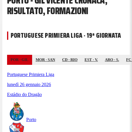
PORTO - GIL VICENTE CRONACA,
RISULTATO, FORMAZIONI
PORTUGUESE PRIMIERA LIGA · 19ª GIORNATA
POR
·
GIL
MOR
·
SAN
CD
·
RIO
EST
·
V.
ARO
·
S.
FC
Portuguese Primiera Liga
lunedì 26 gennaio 2026
Estádio do Dragão
Porto