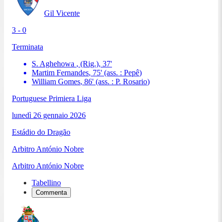
Gil Vicente
3 - 0
Terminata
S. Aghehowa
, (Rig.)
,
37
'
Martim Fernandes
,
75
'
(ass. :
Pepê
)
William Gomes
,
86
'
(ass. :
P. Rosario
)
Portuguese Primiera Liga
lunedì 26 gennaio 2026
Estádio do Dragão
Arbitro
António Nobre
Arbitro
António Nobre
Tabellino
Commenta