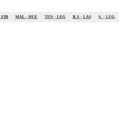
·
EIB
MÁL
·
HUE
TEN
·
LEG
R.S
·
LAS
S.
·
LUG