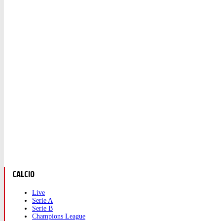
CALCIO
Live
Serie A
Serie B
Champions League