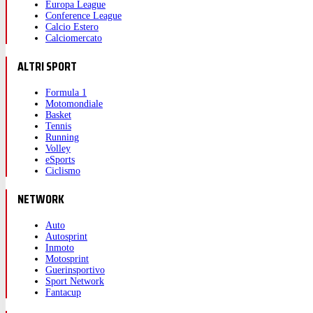
Europa League
Conference League
Calcio Estero
Calciomercato
ALTRI SPORT
Formula 1
Motomondiale
Basket
Tennis
Running
Volley
eSports
Ciclismo
NETWORK
Auto
Autosprint
Inmoto
Motosprint
Guerinsportivo
Sport Network
Fantacup