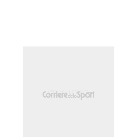
 da fuori area. Assist di David Torres.
propria meta' campo.
o da centro area. Assist di Iván Alejo con cross.
a fuori area. Assist di Chuki.
 nella propria meta' campo.
 propria meta' campo.
 centro area parato palla indirizzata nel centro della porta.
nistro da centro area che e' completamente fuori bersaglio sulla destra da calcio 
ederico.
n Ponceau.
Ángel Recio (Málaga).