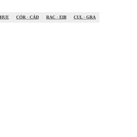
HUE
CÓR
·
CÁD
RAC
·
EIB
CUL
·
GRA