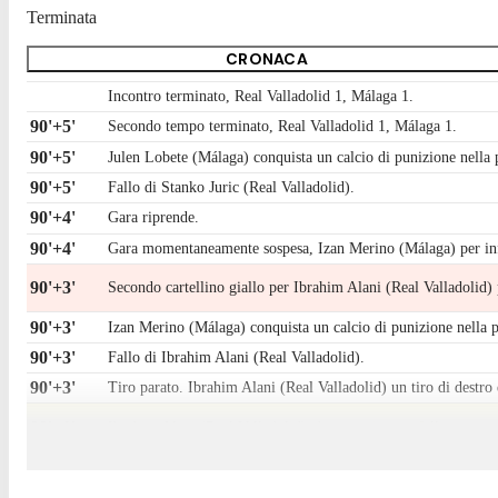
Terminata
CRONACA
Incontro terminato, Real Valladolid 1, Málaga 1.
90'+5'
Secondo tempo terminato, Real Valladolid 1, Málaga 1.
90'+5'
Julen Lobete (Málaga) conquista un calcio di punizione nella
90'+5'
Fallo di Stanko Juric (Real Valladolid).
90'+4'
Gara riprende.
90'+4'
Gara momentaneamente sospesa, Izan Merino (Málaga) per in
90'+3'
Secondo cartellino giallo per Ibrahim Alani (Real Valladolid) 
90'+3'
Izan Merino (Málaga) conquista un calcio di punizione nella 
90'+3'
Fallo di Ibrahim Alani (Real Valladolid).
90'+3'
Tiro parato. Ibrahim Alani (Real Valladolid) un tiro di destro d
90'+1'
Ibrahim Alani (Real Valladolid) e' ammonito per fallo.
90'+1'
Rafa Rodríguez (Málaga) conquista un calcio di punizione nel
90'+1'
Fallo di Ibrahim Alani (Real Valladolid).