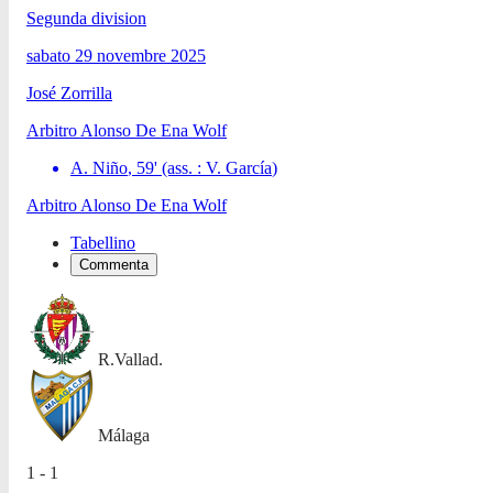
Segunda division
sabato 29 novembre 2025
José Zorrilla
Arbitro
Alonso De Ena Wolf
A. Niño
,
59
'
(ass. :
V. García
)
Arbitro
Alonso De Ena Wolf
Tabellino
Commenta
R.Vallad.
Málaga
1 - 1