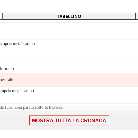
TABELLINO
 propria meta' campo.
fortunio.
per fallo.
propria meta' campo.
a fuori area parato sotto la traversa.
MOSTRA TUTTA LA CRONACA
la meta' campo avversaria.