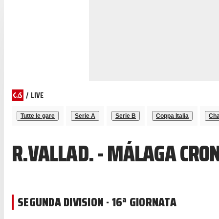
/
LIVE
Tutte le gare
Serie A
Serie B
Coppa Italia
Cha
R.VALLAD. - MÁLAGA CRON
SEGUNDA DIVISION · 16ª GIORNATA