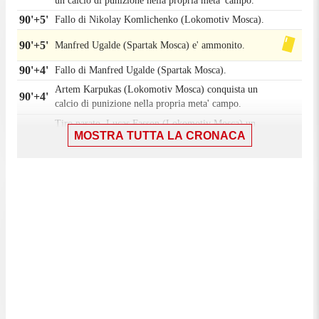
un calcio di punizione nella propria meta' campo.
90'+5'
Fallo di Nikolay Komlichenko (Lokomotiv Mosca).
90'+5'
Manfred Ugalde (Spartak Mosca) e' ammonito.
90'+4'
Fallo di Manfred Ugalde (Spartak Mosca).
Artem Karpukas (Lokomotiv Mosca) conquista un
90'+4'
calcio di punizione nella propria meta' campo.
Tiro parato. Lucas Fasson (Lokomotiv Mosca) un
MOSTRA TUTTA LA CRONACA
colpo di testa da centro area parato palla indirizzata
90'+4'
nell'angolino in basso a sinistra. Assist di Gerzino
Nyamsi con suggerimento di testa.
Tiro respinto. César Montes (Lokomotiv Mosca) un
90'+4'
tiro di destro da fuori area.
90'+3'
Fallo di Pavel Polekh (Spartak Mosca).
Artem Karpukas (Lokomotiv Mosca) conquista un
90'+3'
calcio di punizione nella propria meta' campo.
Calcio d'angolo,Spartak Mosca. Calcio d'angolo
90'+1'
causato da Artem Karpukas (Lokomotiv Mosca).
90'
Il quarto ufficiale ha indicato 6 minuti di recupero.