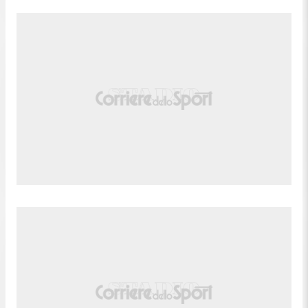
Tentativo fallito. Manfred Ugalde (Spartak Mosca)
un tiro di destro da centro area che e' completamente
89'
fuori bersaglio sulla destra. Assist di Pablo Solari in
seguito a un contropiede.
87'
Fallo di Esequiel Barco (Spartak Mosca).
Danil Prutsev (Lokomotiv Mosca) conquista un
87'
calcio di punizione nella propria meta' campo.
Ruslan Litvinov (Spartak Mosca) conquista un
86'
calcio di punizione nella propria meta' campo.
86'
Fallo di Nikolay Komlichenko (Lokomotiv Mosca).
Tentativo fallito. Manfred Ugalde (Spartak Mosca)
86'
un tiro di destro da fuori area di poco a lato sulla
sinistra. Assist di Pablo Solari.
Gol! Spartak Mosca 2, Lokomotiv Mosca 1. Pablo
Solari (Spartak Mosca) un colpo di testa da centro
83'
area palla indirizzata nell'angolino in basso a
sinistra. Assist di Roman Zobnin con cross.
Nikolay Komlichenko (Lokomotiv Mosca) e'
82'
ammonito per fallo.