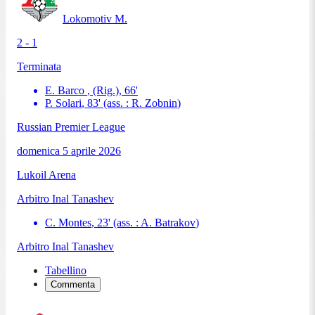
Lokomotiv M.
2 - 1
Terminata
E. Barco
, (Rig.)
,
66
'
P. Solari
,
83
'
(ass. :
R. Zobnin
)
Russian Premier League
domenica 5 aprile 2026
Lukoil Arena
Arbitro
Inal Tanashev
C. Montes
,
23
'
(ass. :
A. Batrakov
)
Arbitro
Inal Tanashev
Tabellino
Commenta