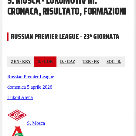
S. MOSCA - LOKOMOTIV M.
CRONACA, RISULTATO, FORMAZIONI
RUSSIAN PREMIER LEAGUE · 23ª GIORNATA
ZEN
·
KRY
S.
·
LOK
D.
·
GAZ
TER
·
FK
SOC
·
R.
Russian Premier League
domenica 5 aprile 2026
Lukoil Arena
S. Mosca