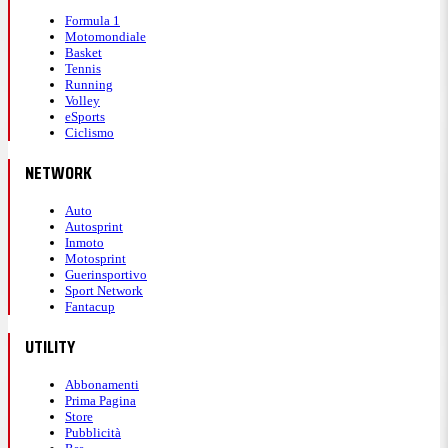
Formula 1
Motomondiale
Basket
Tennis
Running
Volley
eSports
Ciclismo
NETWORK
Auto
Autosprint
Inmoto
Motosprint
Guerinsportivo
Sport Network
Fantacup
UTILITY
Abbonamenti
Prima Pagina
Store
Pubblicità