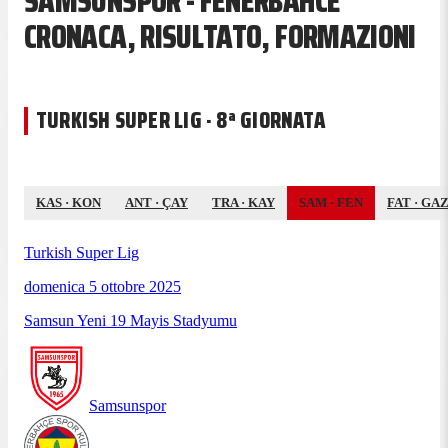
SAMSUNSPOR - FENERBAHCE
CRONACA, RISULTATO, FORMAZIONI
TURKISH SUPER LIG · 8ª GIORNATA
KAS
·
KON
ANT
·
ÇAY
TRA
·
KAY
SAM
·
FEN
FAT
·
GA
Turkish Super Lig
domenica 5 ottobre 2025
Samsun Yeni 19 Mayis Stadyumu
Samsunspor