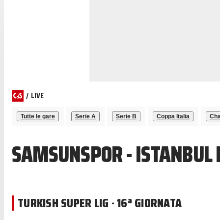
/
LIVE
Tutte le gare
Serie A
Serie B
Coppa Italia
Cha
SAMSUNSPOR - ISTANBUL 
TURKISH SUPER LIG · 16ª GIORNATA