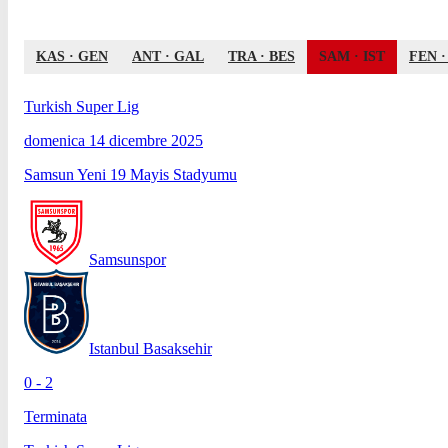
KAS
·
GEN
ANT
·
GAL
TRA
·
BES
SAM
·
IST
FEN
Turkish Super Lig
domenica 14 dicembre 2025
Samsun Yeni 19 Mayis Stadyumu
Samsunspor
Istanbul Basaksehir
0 - 2
Terminata