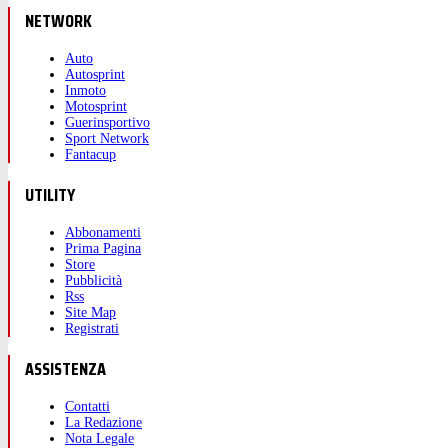
NETWORK
Auto
Autosprint
Inmoto
Motosprint
Guerinsportivo
Sport Network
Fantacup
UTILITY
Abbonamenti
Prima Pagina
Store
Pubblicità
Rss
Site Map
Registrati
ASSISTENZA
Contatti
La Redazione
Nota Legale