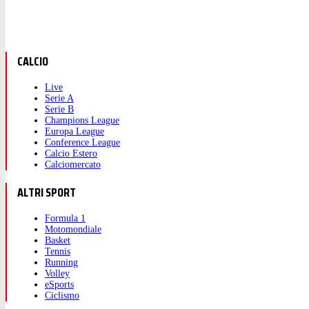
CALCIO
Live
Serie A
Serie B
Champions League
Europa League
Conference League
Calcio Estero
Calciomercato
ALTRI SPORT
Formula 1
Motomondiale
Basket
Tennis
Running
Volley
eSports
Ciclismo