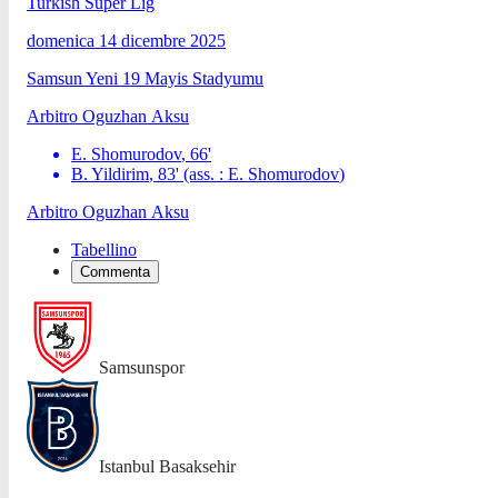
Turkish Super Lig
domenica 14 dicembre 2025
Samsun Yeni 19 Mayis Stadyumu
Arbitro
Oguzhan Aksu
E. Shomurodov
,
66
'
B. Yildirim
,
83
'
(ass. :
E. Shomurodov
)
Arbitro
Oguzhan Aksu
Tabellino
Commenta
Samsunspor
Istanbul Basaksehir