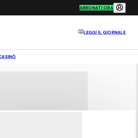
ABBONATI ORA
LEGGI IL GIORNALE
CASINÒ