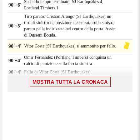
Secondo tempo terminato, SJ Earthquakes 4,
90'+6'
Portland Timbers 1.
Tiro parato. Cristian Arango (SJ Earthquakes) un
tiro di sinistro da posizione decentrata sulla sinistra
90'+5'
parato palla indirizzata nel centro della porta. Assist
di Ousseni Bouda.
90'+4'
Vítor Costa (SJ Earthquakes) e' ammonito per fallo.
Omir Fernandez (Portland Timbers) conquista un
90'+4'
calcio di punizione sulla fascia sinistra.
90'+4'
Fallo di Vítor Costa (SJ Earthquakes).
Sostituzione, SJ Earthquakes. Noel Buck sostituisce
MOSTRA TUTTA LA CRONACA
90'+3'
Beau Leroux.
Kamal Miller (Portland Timbers) e' ammonito per
90'+2'
fallo.
90'+2'
Fallo di Kamal Miller (Portland Timbers).
Cristian Arango (SJ Earthquakes) conquista un
90'+2'
calcio di punizione nella meta' campo avversaria.
Felipe Mora (Portland Timbers) conquista un calcio
90'+1'
di punizione nella propria meta' campo.