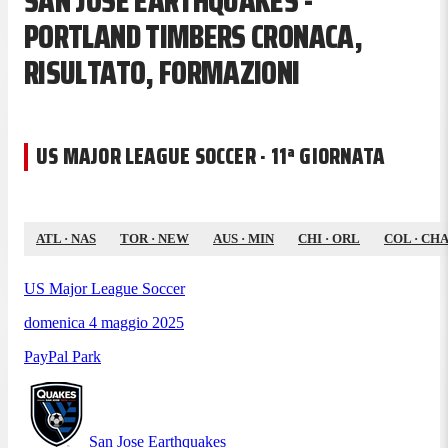
SAN JOSE EARTHQUAKES -
PORTLAND TIMBERS CRONACA,
RISULTATO, FORMAZIONI
US MAJOR LEAGUE SOCCER · 11ª GIORNATA
ATL
·
NAS
TOR
·
NEW
AUS
·
MIN
CHI
·
ORL
COL
·
CH
US Major League Soccer
domenica 4 maggio 2025
PayPal Park
San Jose Earthquakes