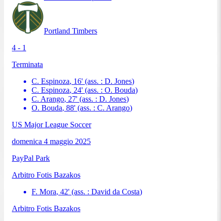
Portland Timbers
4 - 1
Terminata
C. Espinoza
,
16
'
(ass. :
D. Jones
)
C. Espinoza
,
24
'
(ass. :
O. Bouda
)
C. Arango
,
27
'
(ass. :
D. Jones
)
O. Bouda
,
88
'
(ass. :
C. Arango
)
US Major League Soccer
domenica 4 maggio 2025
PayPal Park
Arbitro
Fotis Bazakos
F. Mora
,
42
'
(ass. :
David da Costa
)
Arbitro
Fotis Bazakos