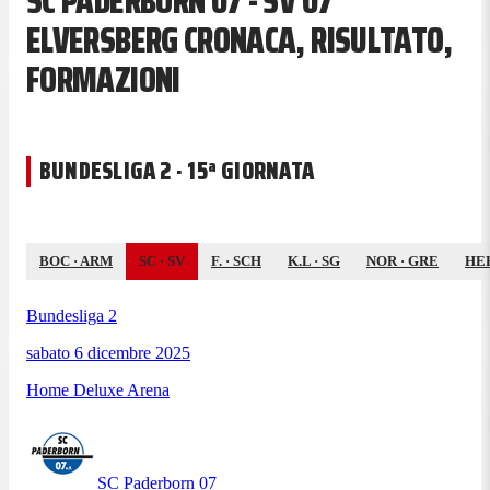
SC PADERBORN 07 - SV 07
ELVERSBERG CRONACA, RISULTATO,
FORMAZIONI
BUNDESLIGA 2 · 15ª GIORNATA
BOC
·
ARM
SC
·
SV
F.
·
SCH
K.L
·
SG
NOR
·
GRE
HE
Bundesliga 2
sabato 6 dicembre 2025
Home Deluxe Arena
SC Paderborn 07