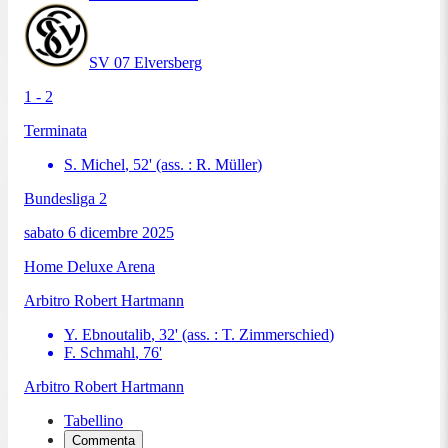
SV 07 Elversberg
1 - 2
Terminata
S. Michel
,
52
'
(ass. :
R. Müller
)
Bundesliga 2
sabato 6 dicembre 2025
Home Deluxe Arena
Arbitro
Robert Hartmann
Y. Ebnoutalib
,
32
'
(ass. :
T. Zimmerschied
)
F. Schmahl
,
76
'
Arbitro
Robert Hartmann
Tabellino
Commenta