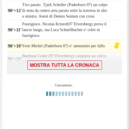
Tiro parato. Tjark Scheller (Paderborn 07) un colpo
90'+12'
di testa da centro area parato sotto la traversa in alto
a sinistra. Assist di Dennis Seimen con cross.
Fuorigioco. Nicolas Kristof(07 Elversberg) prova il
90'+11'
lancio lungo, ma Luca Schnellbacher e' colto in
fuorigioco.
90'+10'
Sven Michel (Paderborn 07) e' ammonito per fallo.
Bambasé Conté (07 Elversberg) conquista un calcio
90'+10'
di punizione nella meta' campo avversaria.
MOSTRA TUTTA LA CRONACA
90'+10'
Fallo di Sven Michel (Paderborn 07).
90'+7'
Fallo di Amara Condé (07 Elversberg).
Caricamento...
Stefano Marino (Paderborn 07) conquista un calcio
90'+7'
di punizione nella meta' campo avversaria.
90'+6'
Otto Stange (07 Elversberg) e' ammonito per fallo.
90'+6'
Fallo di Otto Stange (07 Elversberg).
Filip Bilbija (Paderborn 07) conquista un calcio di
90'+6'
punizione nella propria meta' campo.