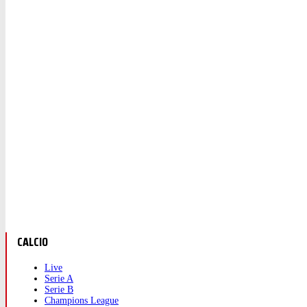
CALCIO
Live
Serie A
Serie B
Champions League