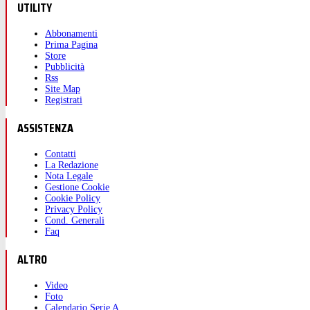
UTILITY
Abbonamenti
Prima Pagina
Store
Pubblicità
Rss
Site Map
Registrati
ASSISTENZA
Contatti
La Redazione
Nota Legale
Gestione Cookie
Cookie Policy
Privacy Policy
Cond. Generali
Faq
ALTRO
Video
Foto
Calendario Serie A