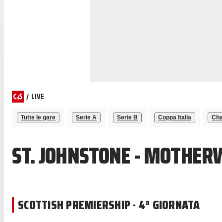
/
LIVE
Tutte le gare
Serie A
Serie B
Coppa Italia
Cha
ST. JOHNSTONE - MOTHER
SCOTTISH PREMIERSHIP · 4ª GIORNATA