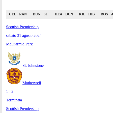
CEL
·
RAN
DUN
·
ST.
HEA
·
DUN
KIL
·
HIB
ROS
·
Scottish Premiership
sabato 31 agosto 2024
McDiarmid Park
St. Johnstone
Motherwell
1 - 2
Terminata
Scottish Premiership