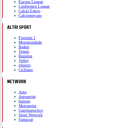
Europa League
Conference League
Calcio Estero
Calciomercato
ALTRI SPORT
Formula 1
Motomondiale
Basket
Tennis
Running
Volley
eSports
Ciclismo
NETWORK
Auto
Autosprint
Inmoto
Motosprint
Guerinsportivo
Sport Network
Fantacup