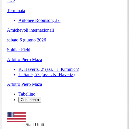
1 - 2
Terminata
Antonee Robinson
,
37
'
Amichevoli internazionali
sabato 6 giugno 2026
Soldier Field
Arbitro
Piero Maza
K. Havertz
,
2
'
(ass. :
J. Kimmich
)
L. Sané
,
57
'
(ass. :
K. Havertz
)
Arbitro
Piero Maza
Tabellino
Commenta
Stati Uniti