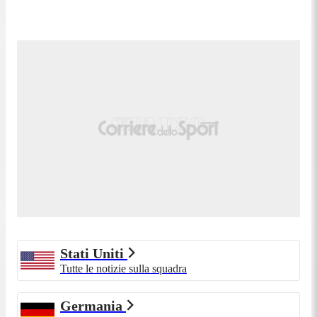
88'
di destro da centro area.
Calcio d'angolo,Stati Uniti. Calcio d'angolo causato
87'
da Oliver Baumann (Germania).
Tiro parato. Brenden Aaronson (Stati Uniti) un tiro
87'
di destro da fuori area parato sotto la traversa in alto
a destra. Assist di Mark McKenzie.
85'
Fallo di Timothy Weah (Stati Uniti).
David Raum (Germania) conquista un calcio di
85'
punizione nella propria meta' campo.
Tentativo fallito. Nadiem Amiri (Germania) un tiro
83'
di destro da centro area che esce di molto sulla
sinistra. Assist di Waldemar Anton.
Calcio d'angolo,Stati Uniti. Calcio d'angolo causato
81'
da Oliver Baumann (Germania).
Tiro parato. Joe Scally (Stati Uniti) un tiro di
Stati Uniti
81'
sinistro da fuori area parato palla indirizzata
Tutte le notizie sulla squadra
nell'angolino in basso a sinistra.
Sostituzione, Germania. Maximilian Beier
80'
Germania
sostituisce Florian Wirtz.