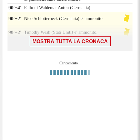
90'+4'
Fallo di Waldemar Anton (Germania).
90'+2'
Nico Schlotterbeck (Germania) e' ammonito.
90'+2'
Timothy Weah (Stati Uniti) e' ammonito.
MOSTRA TUTTA LA CRONACA
90'
Il quarto ufficiale ha indicato 6 minuti di recupero.
90'
Maximilian Beier (Germania) e' ammonito per fallo.
Caricamento...
90'
Fallo di Timothy Weah (Stati Uniti).
Nico Schlotterbeck (Germania) conquista un calcio
90'
di punizione nella propria meta' campo.
Joe Scally (Stati Uniti) conquista un calcio di
89'
punizione nella propria meta' campo.
89'
Fallo di Maximilian Beier (Germania).
Tentativo fallito. Timothy Weah (Stati Uniti) un tiro
di destro da fuori area che e' completamente fuori
88'
bersaglio sulla destra. Assist di Cristian Roldan da
calcio d'angolo.
Tiro respinto. Giovanni Reyna (Stati Uniti) un tiro