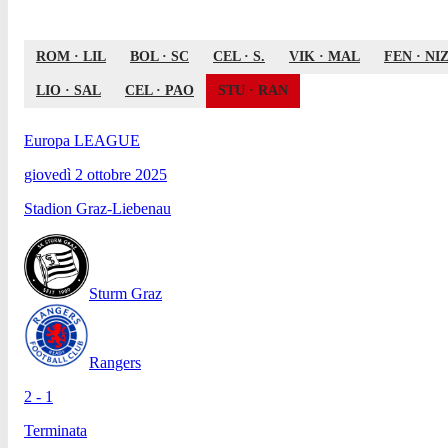
ROM
·
LIL
BOL
·
SC
CEL
·
S.
VIK
·
MAL
FEN
·
NI
LIO
·
SAL
CEL
·
PAO
STU
·
RAN
Europa LEAGUE
giovedì 2 ottobre 2025
Stadion Graz-Liebenau
Sturm Graz
Rangers
2 - 1
Terminata