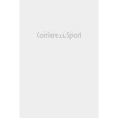
tro area parato palla indirizzata nel centro della porta.
nella propria meta' campo.
o area parato palla indirizzata nel centro della porta. Assist di Jacob Peter Hö
us.
nella propria meta' campo.
hristensen (Sturm Graz).
 area parato palla indirizzata nell'angolino in basso a destra. Assist di Thelo A
ntro area parato palla indirizzata nell'angolino in basso a sinistra. Assist di J
lla fascia destra.
Oermann.
ili.