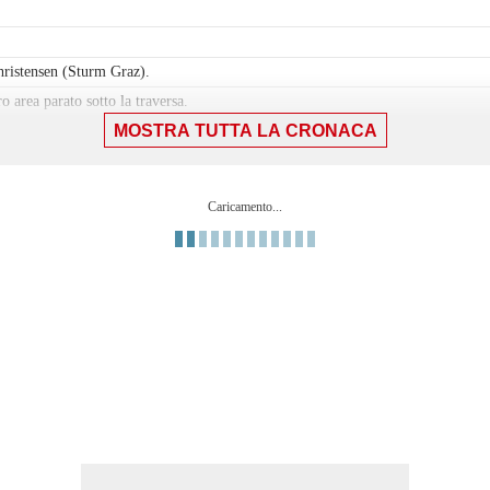
hristensen (Sturm Graz).
o area parato sotto la traversa.
MOSTRA TUTTA LA CRONACA
a fascia sinistra.
a propria meta' campo.
Caricamento...
arato sotto la traversa in alto a destra. Assist di Mikey Moore.
a fuori area che e' completamente fuori bersaglio sulla destra. Assist di James 
a fascia sinistra.
Horvat.
 sinistra dell'area. Assist di Leon Grgic.