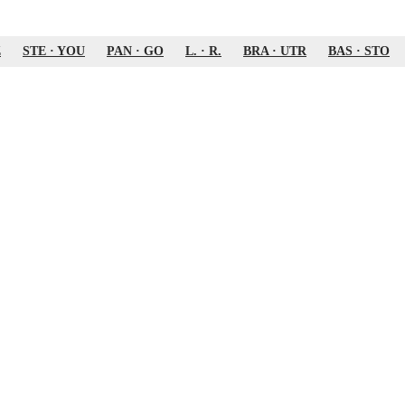
Z
STE
·
YOU
PAN
·
GO
L.
·
R.
BRA
·
UTR
BAS
·
STO