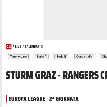
/
LIVE
/
CALENDARIO
Tutte le gare
Serie A
Serie B
Coppa Italia
Cha
STURM GRAZ - RANGERS C
EUROPA LEAGUE · 2ª GIORNATA