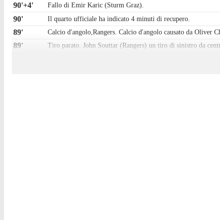
90'+4'
Fallo di Emir Karic (Sturm Graz).
90'
Il quarto ufficiale ha indicato 4 minuti di recupero.
89'
Calcio d'angolo,Rangers. Calcio d'angolo causato da Oliver C
89'
Tiro parato. John Souttar (Rangers) un tiro di sinistro da centr
88'
Djeidi Gassama (Rangers) conquista un calcio di punizione sull
88'
Fallo di Jeyland Mitchell (Sturm Graz).
87'
Mikey Moore (Rangers) conquista un calcio di punizione nell
87'
Fallo di Tochi Chukwuani (Sturm Graz).
86'
Tiro parato. Danilo (Rangers) un tiro di destro da fuori area p
85'
Tentativo fallito. Djeidi Gassama (Rangers) un tiro di destro d
84'
Djeidi Gassama (Rangers) conquista un calcio di punizione sull
84'
Fallo di Jeyland Mitchell (Sturm Graz).
83'
Sostituzione, Rangers. Danilo sostituisce Thelo Aasgaard.
83'
Sostituzione, Sturm Graz. Niklas Geyrhofer sostituisce Tomi 
82'
Tiro respinto. Tomi Horvat (Sturm Graz) un tiro di destro dalla