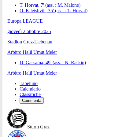
T. Horvat
,
7
'
(ass. :
M. Malone
)
O. Kiteishvili
,
35
'
(ass. :
T. Horvat
)
Europa LEAGUE
giovedì 2 ottobre 2025
Stadion Graz-Liebenau
Arbitro
Halil Umut Meler
D. Gassama
,
49
'
(ass. :
N. Raskin
)
Arbitro
Halil Umut Meler
Tabellino
Calendario
Classifiche
Commenta
Sturm Graz