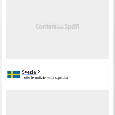
87'
Fallo di Tasos Douvikas (Grecia).
Taha Ali (Svezia) conquista un calcio di punizione
81'
sulla fascia sinistra.
81'
Fallo di Georgios Vagiannidis (Grecia).
Sostituzione, Grecia. Andreas Ntoi sostituisce
81'
Konstantinos Koulierakis.
Sostituzione, Grecia. Christos Mouzakitis sostituisce
81'
Christos Zafeiris.
Sostituzione, Grecia. Giorgos Masouras sostituisce
80'
Christos Tzolis.
Sostituzione, Grecia. Christos Mandas sostituisce
80'
Konstantinos Tzolakis.
Svezia
Sostituzione, Svezia. Hjalmar Ekdal sostituisce
Tutte le notizie sulla squadra
80'
Daniel Svensson.
Tiro parato. Anthony Elanga (Svezia) un tiro di
77'
destro dalla sinistra dell'area parato palla indirizzata
nel centro della porta. Assist di Gustaf Nilsson.
Daniel Svensson (Svezia) conquista un calcio di
75'
punizione nella propria meta' campo.