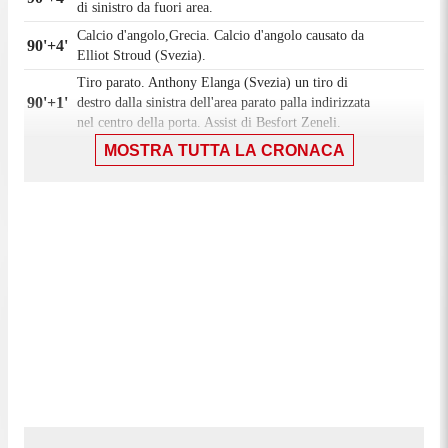
di sinistro da fuori area.
Calcio d'angolo,Grecia. Calcio d'angolo causato da
90'+4'
Elliot Stroud (Svezia).
Tiro parato. Anthony Elanga (Svezia) un tiro di
90'+1'
destro dalla sinistra dell'area parato palla indirizzata
nel centro della porta. Assist di Besfort Zeneli.
90'
MOSTRA TUTTA LA CRONACA
Il quarto ufficiale ha indicato 5 minuti di recupero.
89'
Gara riprende.
Gara momentaneamente sospesa, Anthony Elanga
89'
(Svezia) per infortunio.
Anthony Elanga (Svezia) conquista un calcio di
89'
punizione nella propria meta' campo.
89'
Fallo di Georgios Kyriakopoulos (Grecia).
Lucas Bergvall (Svezia) conquista un calcio di
88'
punizione nella meta' campo avversaria.
88'
Fallo di Nectarios Triantis (Grecia).
Besfort Zeneli (Svezia) conquista un calcio di
87'
punizione nella propria meta' campo.