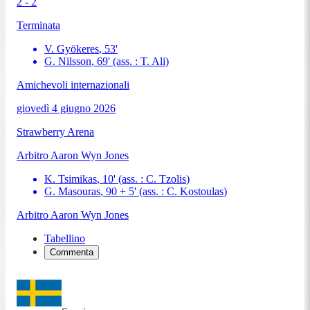
2 - 2
Terminata
V. Gyökeres
,
53
'
G. Nilsson
,
69
'
(ass. :
T. Ali
)
Amichevoli internazionali
giovedì 4 giugno 2026
Strawberry Arena
Arbitro
Aaron Wyn Jones
K. Tsimikas
,
10
'
(ass. :
C. Tzolis
)
G. Masouras
,
90 + 5
'
(ass. :
C. Kostoulas
)
Arbitro
Aaron Wyn Jones
Tabellino
Commenta