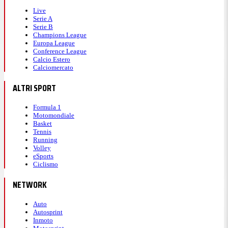
Live
Serie A
Serie B
Champions League
Europa League
Conference League
Calcio Estero
Calciomercato
ALTRI SPORT
Formula 1
Motomondiale
Basket
Tennis
Running
Volley
eSports
Ciclismo
NETWORK
Auto
Autosprint
Inmoto