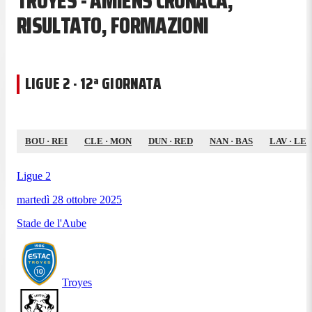
TROYES - AMIENS CRONACA,
RISULTATO, FORMAZIONI
LIGUE 2 · 12ª GIORNATA
BOU
·
REI
CLE
·
MON
DUN
·
RED
NAN
·
BAS
LAV
·
LE
Ligue 2
martedì 28 ottobre 2025
Stade de l'Aube
Troyes