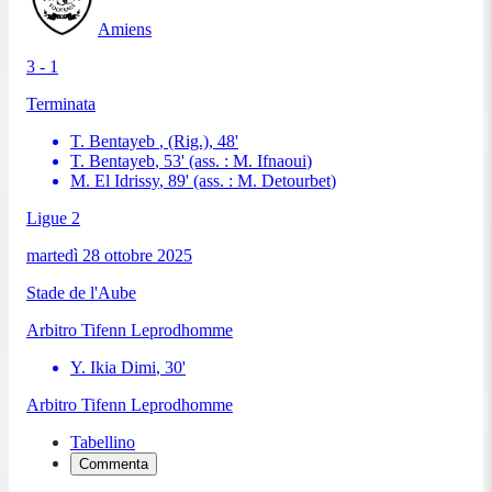
Amiens
3 - 1
Terminata
T. Bentayeb
, (Rig.)
,
48
'
T. Bentayeb
,
53
'
(ass. :
M. Ifnaoui
)
M. El Idrissy
,
89
'
(ass. :
M. Detourbet
)
Ligue 2
martedì 28 ottobre 2025
Stade de l'Aube
Arbitro
Tifenn Leprodhomme
Y. Ikia Dimi
,
30
'
Arbitro
Tifenn Leprodhomme
Tabellino
Commenta