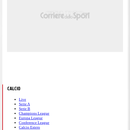
Gol! Stjarnan 0, Víkingur 1. Aron Benjaminsen
12'
(Víkingur) un tiro di sinistro. Assist di Aron
Ellingsgaard.
Inizia il Primo tempo.
Le formazioni sono state annunciate e i giocatori
stanno effettuando il riscaldamento
CALCIO
Live
Serie A
Serie B
Champions League
Europa League
Conference League
Calcio Estero