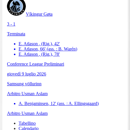
Víkingur Gøta
3 - 1
Terminata
E. Atlason
, (Rig.)
,
42
'
E. Atlason
,
66
'
(ass. :
B. Warén
)
E. Atlason
, (Rig.)
,
78
'
Conference League Preliminari
giovedì 9 luglio 2026
Samsung völlurinn
Arbitro
Usman Aslam
A. Benjaminsen
,
12
'
(ass. :
A. Ellingsgaard
)
Arbitro
Usman Aslam
Tabellino
Calendario