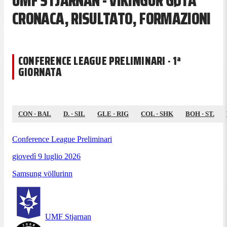
UMF STJARNAN - VÍKINGUR GØTA
CRONACA, RISULTATO, FORMAZIONI
CONFERENCE LEAGUE PRELIMINARI · 1ª
GIORNATA
CON
·
BAL
D.
·
SIL
GLE
·
RIG
COL
·
SHK
BOH
·
ST.
Conference League Preliminari
giovedì 9 luglio 2026
Samsung völlurinn
UMF Stjarnan