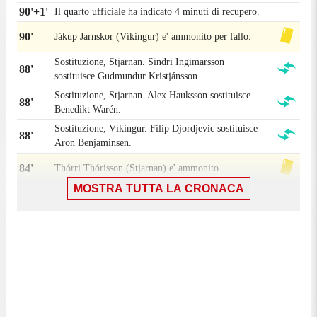
90'+1'
Il quarto ufficiale ha indicato 4 minuti di recupero.
90'
Jákup Jarnskor (Víkingur) e' ammonito per fallo.
Sostituzione, Stjarnan. Sindri Ingimarsson
88'
sostituisce Gudmundur Kristjánsson.
Sostituzione, Stjarnan. Alex Hauksson sostituisce
88'
Benedikt Warén.
Sostituzione, Víkingur. Filip Djordjevic sostituisce
88'
Aron Benjaminsen.
84'
Thórri Thórisson (Stjarnan) e' ammonito.
MOSTRA TUTTA LA CRONACA
Sostituzione, Víkingur. Kaj Bartalsstovu sostituisce
83'
Jákup Johansen.
Sostituzione, Stjarnan. Daníel Matthíasson
81'
sostituisce Örvar Eggertsson.
Sostituzione, Víkingur. Jákup Jarnskor sostituisce
79'
Arnór Brandsson.
Gol! Stjarnan 3, Víkingur 1. Emil Atlason
78'
(Stjarnan) trasforma il tiro dal dischetto un tiro di