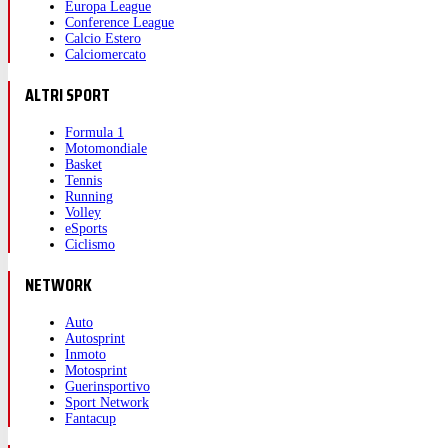
Europa League
Conference League
Calcio Estero
Calciomercato
ALTRI SPORT
Formula 1
Motomondiale
Basket
Tennis
Running
Volley
eSports
Ciclismo
NETWORK
Auto
Autosprint
Inmoto
Motosprint
Guerinsportivo
Sport Network
Fantacup