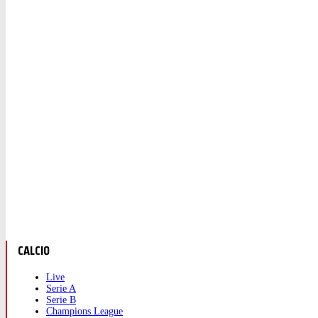
CALCIO
Live
Serie A
Serie B
Champions League