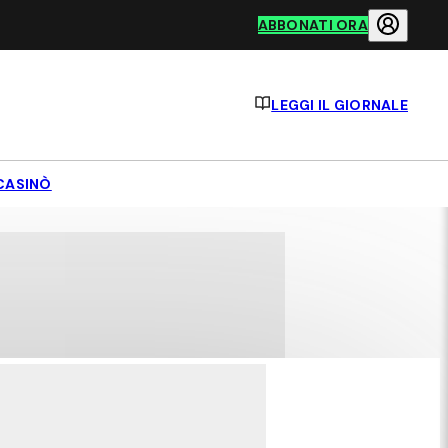
ABBONATI ORA
LEGGI IL GIORNALE
CASINÒ