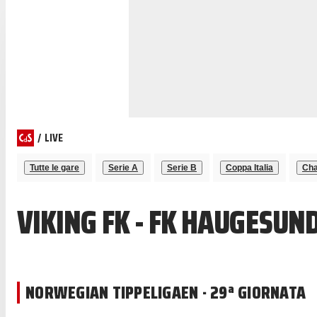
/
LIVE
Tutte le gare
Serie A
Serie B
Coppa Italia
Cha
VIKING FK - FK HAUGESUN
NORWEGIAN TIPPELIGAEN · 29ª GIORNATA