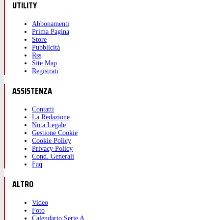
UTILITY
Abbonamenti
Prima Pagina
Store
Pubblicità
Rss
Site Map
Registrati
ASSISTENZA
Contatti
La Redazione
Nota Legale
Gestione Cookie
Cookie Policy
Privacy Policy
Cond. Generali
Faq
ALTRO
Video
Foto
Calendario Serie A