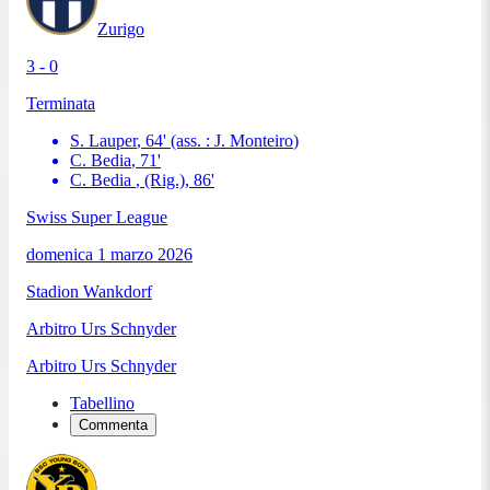
Zurigo
3 - 0
Terminata
S. Lauper
,
64
'
(ass. :
J. Monteiro
)
C. Bedia
,
71
'
C. Bedia
, (Rig.)
,
86
'
Swiss Super League
domenica 1 marzo 2026
Stadion Wankdorf
Arbitro
Urs Schnyder
Arbitro
Urs Schnyder
Tabellino
Commenta