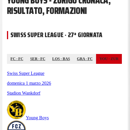
YOUNG BOYS - ZURIGO CRONACA,
RISULTATO, FORMAZIONI
SWISS SUPER LEAGUE · 27ª GIORNATA
FC
·
FC
SER
·
FC
LOS
·
BAS
GRA
·
FC
YOU
·
ZUR
Swiss Super League
domenica 1 marzo 2026
Stadion Wankdorf
Young Boys